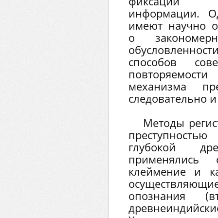
фиксации д
информации. О
имеют научно 
о закономер
обусловленност
способов сове
повторяемост
механизма пр
следовательно и
Методы регис
преступностью
глубокой др
применялись 
клеймение и к
осуществляющи
опознания (
древнеиндийски