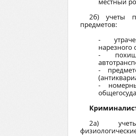
местный ро
2б) учеты 
предметов:
- утрач
нарезного 
- похищ
автотрансп
- предмет
(антиквариа
- номерн
общегосуда
Криминалис
2а) учет
физиологич