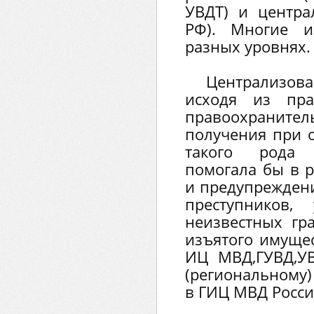
УВДТ) и центр
РФ). Многие и
разных уровнях.
Централизо
исходя из пра
правоохрани
получения при 
такого рода 
помогала бы в р
и предупреждени
преступников,
неизвестных гр
изъятого имуще
ИЦ МВД,ГУВД,У
(региональному)
в ГИЦ МВД Росси