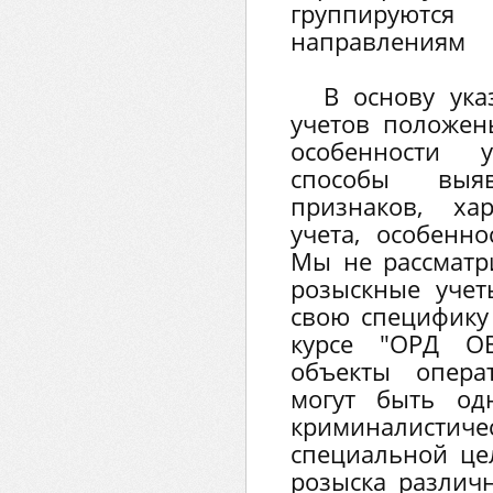
группируютс
направлениям
В основу ук
учетов положен
особенности у
способы выя
признаков, ха
учета, особенно
Мы не рассматр
розыскные учет
свою специфику
курсе "ОРД ОВ
объекты опера
могут быть од
криминалистичес
специальной це
розыска различ