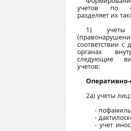
Формирован
учетов по о
разделяет их так
1) учеты 
(правонаруше
соответствии с 
органах вну
следующие ви
учетов:
Оперативно-
2а) учеты лиц:
- пофамиль
- дактилос
- учет ино