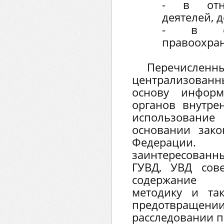
- в отно
деятелей, д
- в отн
правоохран
Перечи
централизован
основу информ
органов внутре
использовани
основании зако
Федерации.
заинтересованн
ГУВД, УВД сове
содержание у
методику и та
предотвращ
расследовании п