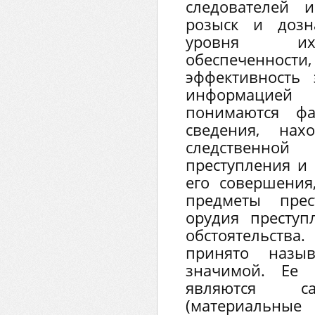
следователей 
розыск и дозн
уровня их
обеспеченност
эффективность 
информацией
понимаются фа
сведения, нах
следственно
преступления и
его совершения
предметы прест
орудия престу
обстоятельст
принято назыв
значимой. Ее 
являются са
(материальны