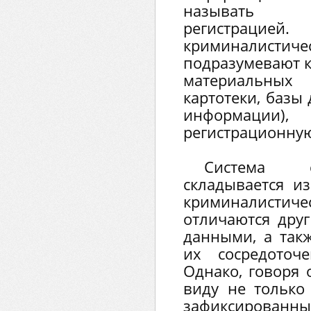
называть к
регистрац
криминалисти
подразумевают к
материальных 
картотеки, базы
информации),
регистрационную
Система с
складывается и
криминалистиче
отличаются дру
данными, а так
их сосредоточ
Однако, говоря 
виду не только 
зафиксированны