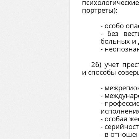
психологиче
портреты):
- особо оп
- без вес
больных и 
- неопозна
2б) учет прес
и способы соверш
- межрегио
- междунар
- професси
исполнения
- особая же
- серийност
- в отноше