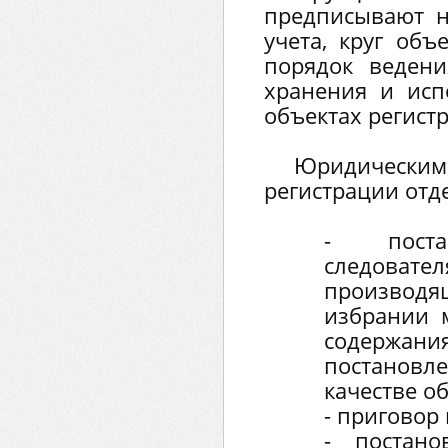
предписывают н
учета, круг объ
порядок ведени
хранения и исп
объектах регист
Юридическ
регистрации отд
- постан
следов
производ
избрании 
содержани
постанов
качестве о
- приговор
- постан