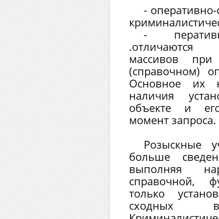
- оперативно
криминалистичес
- ператив
.отличаются
массивов при 
(справочном) о
Основное их н
наличия уста
объекте и ег
момент запроса.
Розыскные у
больше сведен
выполняя на
справочной, 
только устан
сходных в
Криминали