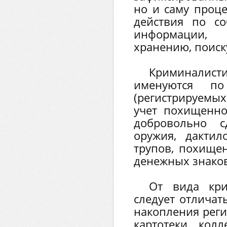
но и саму проц
действия по с
информации,
хранению, поиск
Криминалист
именуются п
(регистрируемы
учет похищенног
добровольно с
оружия, дактил
трупов, похище
денежных знаков
От вида кри
следует отличать
накопления рег
картотеки, колл