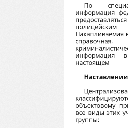
По специа
информация фе
предоставля
полицейск
Накапливаемая в
справочна
криминалис
информация 
настоящем
Наставлении
Централ
классифицируют
объектовому пр
все виды этих у
группы: