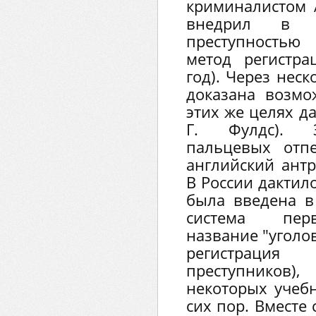
криминалистом 
внедрил в 
преступность
метод регистра
год). Через неск
доказана возмо
этих же целях д
Г. Фулдс). З
пальцевых отп
английский антр
В России дактил
была введена в
система пер
название "уголов
регистраци
преступников),
некоторых учеб
сих пор. Вместе