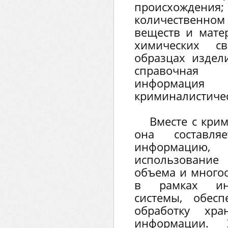
происхожден
количественн
веществ и мате
химических св
образцах издел
справочная 
информация 
криминалистичес
Вместе с кри
она составляе
информаци
использование
объема и много
в рамках инф
системы, обес
обработку хр
информации. 