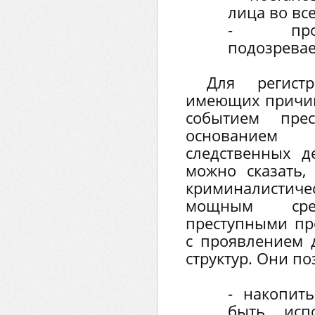
лица во вс
- прот
подозревае
Для регист
имеющих причин
событием прес
основанием
следственных д
можно сказать,
криминалистич
мощным ср
преступными пр
с проявлением 
структур. Они по
- накопит
быть исп