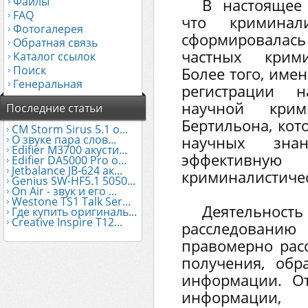
Файлы
В настоящее
FAQ
что криминали
Фотогалерея
сформировалась
Обратная связь
частных крими
Каталог ссылок
Поиск
Более того, име
Генеральная
регистрации н
научной крим
Последние статьи
Бертильона, кот
CM Storm Sirus 5.1 о...
О звуке пара слов...
научных зна
Edifier М3700 акусти...
эффекти
Edifier DA5000 Pro о...
Jetbalance JB-624 ак...
криминалистичес
Genius SW-HF5.1 5050...
On Air - звук и его ...
Westone TS1 Talk Ser...
Деятельно
Где купить оригиналь...
Creative Inspire T12...
расследова
правомерно расс
получения, обр
информации. От
информации,