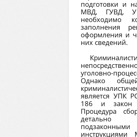
подготовки и 
МВД, ГУВД, 
необходимо ко
заполнения ре
оформления и ч
них сведений.
Криминал
непосредстве
уголовно-про
Однако обще
криминалист
является УПК РС
186 и закон
Процедура сбо
детально 
подзаконными 
инструкциями 