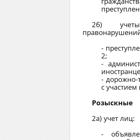
гражданс
преступлен
2б) учет
правонарушений
- преступл
2;
- админис
иностранце
- дорожно-
с участием
Розыскные
2а) учет лиц:
- объявл