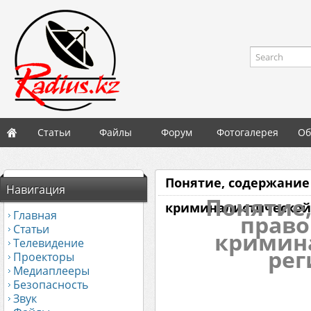
Search
Статьи
Файлы
Форум
Фотогалерея
Об
Понятие, содержание
Навигация
Понятие,
криминалистической
Главная
право
Статьи
кримин
Телевидение
рег
Проекторы
Медиаплееры
Безопасность
Звук