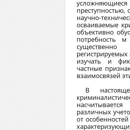
усложняющие
преступностью, 
научно-техн
осваиваемые кри
объективно обу
потребность м
существенн
регистрируемых 
изучать и фи
частные признак
взаимосвязей эт
В настоящ
криминалист
насчитывается
различных учето
от особенностей
характеризу