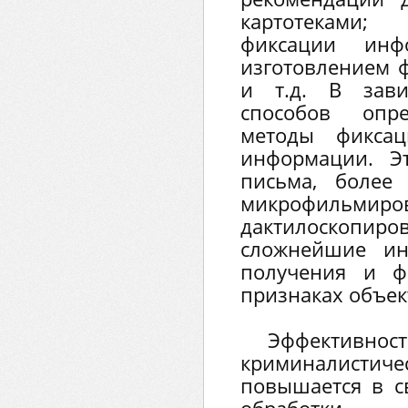
картотеками;
фиксации инф
изготовлением ф
и т.д. В зави
способов опр
методы фиксац
информации. Э
письма, более
микрофильмиров
дактилоскоп
сложнейшие ин
получения и ф
признаках объек
Эффективн
криминалистиче
повышается в с