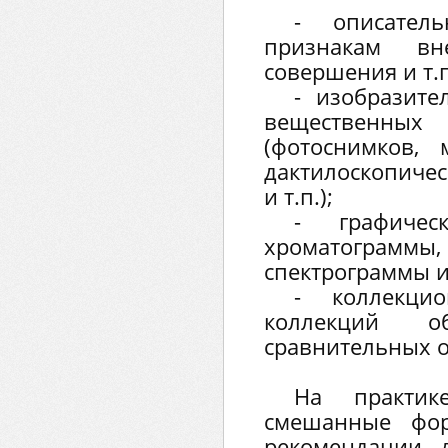
- описател
признакам вн
совершения и т.п
- изобразите
веществен
(фотоснимков, 
дактилоскопичес
и т.п.);
- графичес
хроматограм
спектрограммы и 
- коллекци
коллекций об
сравнительных о
На практик
смешанные фор
рекомендации 