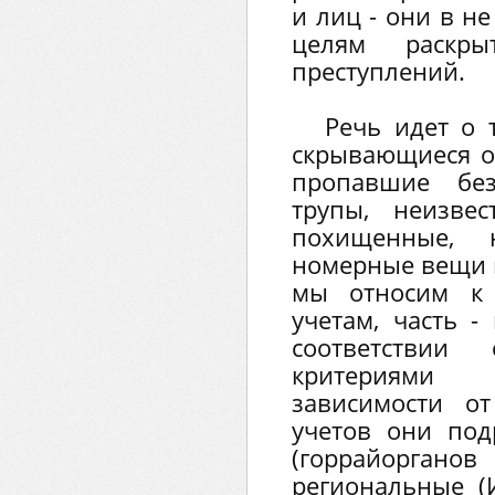
и лиц - они в н
целям раскры
преступлений.
Речь идет о 
скрывающиеся от
пропавшие без
трупы, неизве
похищенные, 
номерные вещи и
мы относим к 
учетам, часть -
соответстви
критериями 
зависимости о
учетов они под
(горрайорган
региональные (