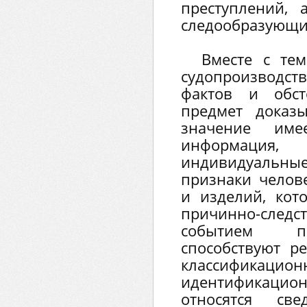
преступлений, 
следообразующи
Вместе с тем
судопроизводс
фактов и обст
предмет доказ
значение име
информация
индивидуальны
признаки челове
и изделий, кот
причинно-сл
событием пр
способствуют р
классиф
идентификац
относятся св