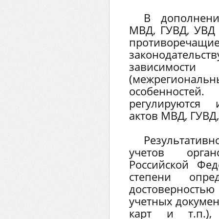
В дополнени
МВД, ГУВД, УВД 
противореч
законодательств
зависимости
(межрегионал
особенностей
регулируются 
актов МВД, ГУВД,
Результатив
учетов орга
Российской Фе
степени опре
достоверность
учетных докуме
карт и т.п.),