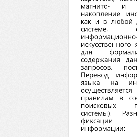
магнито- и в
накопление ин
как и в любой
системе, 
информационн
искусственного 
для формали
содержания да
запросов, по
Перевод инфор
языка на инф
осуществляе
правилам в со
поисковых п
системы). Ра
фиксации к
информации: