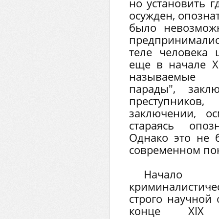
но установить г
осужден, опозна
было невозмож
предпринимали
теле человека 
еще в начале Х
называемые 
парады", закл
преступник
заключении, ос
стараясь опоз
Однако это не 
современном по
Начало
криминалистич
строго научной
конце ХIХ 