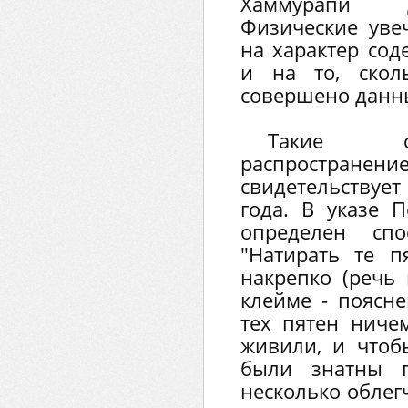
Хаммурапи д
Физические уве
на характер сод
и на то, скол
совершено данн
Такие с
распространен
свидетельствует
года. В указе П
определен спо
"Натирать те 
накрепко (речь
клейме - поясне
тех пятен ниче
живили, и чтоб
были знатны п
несколько облег