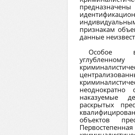
предназначены
идентифика
индивидуальн
признакам объек
данные неизвест
Особое в
углубленно
криминалистиче
централизов
криминалисти
неоднократно 
наказуемые д
раскрытых пре
квалифицирова
объектов прес
Первостепен
криминалистиче