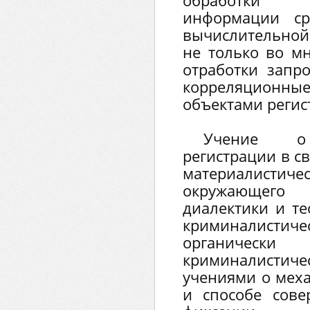
обработки к
информации ср
вычислительно
не только во мн
отработки запро
корреляционн
объектами регис
Учение о 
регистрации в с
материалист
окружающего
диалектики и те
криминалист
органически
криминалистич
учениями о мех
и способе сове