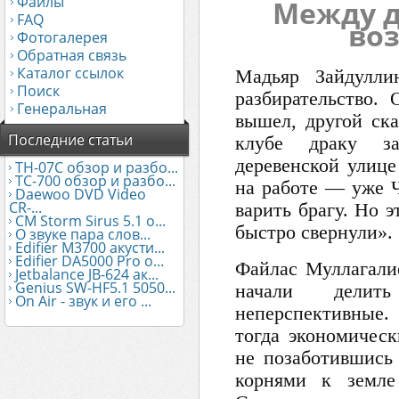
Файлы
Между д
FAQ
во
Фотогалерея
Обратная связь
Каталог ссылок
Мадьяр Зайдулл
Поиск
разбирательство.
Генеральная
вышел, другой ска
Последние статьи
клубе драку за
деревенской улице
TH-07C обзор и разбо...
TC-700 обзор и разбо...
на работе — уже Ч
Daewoo DVD Video
CR-...
варить брагу. Но 
CM Storm Sirus 5.1 о...
быстро свернули».
О звуке пара слов...
Edifier М3700 акусти...
Edifier DA5000 Pro о...
Файлас Муллагалие
Jetbalance JB-624 ак...
Genius SW-HF5.1 5050...
начали дели
On Air - звук и его ...
неперспективные.
тогда экономичес
не позаботившись
корнями к земле