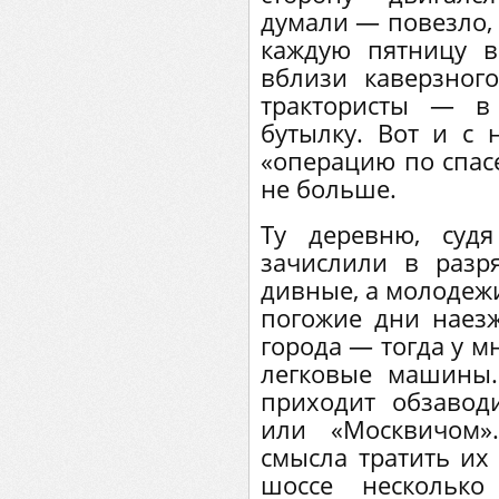
думали — повезло, 
каждую пятницу в
вблизи каверзног
трактористы — в
бутылку. Вот и с 
«операцию по спас
не больше.
Ту деревню, судя
зачислили в разр
дивные, а молодежи
погожие дни наез
города — тогда у м
легковые машины.
приходит обзавод
или «Москвичом»
смысла тратить их 
шоссе несколько