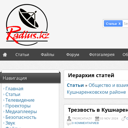
Se
Статьи X
Статьи
Файлы
Форум
Фотогалерея
Об
Иерархия статей
Навигация
Статьи
»
Общество и вза
Главная
Кушнаренковском районе
Статьи
Телевидение
Проекторы
Трезвость в Кушнаре
Медиаплееры
Безопасность
TRORCATIAZY
03 NOV 2024
Звук
0 КОММЕНТАРИЕВ