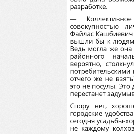
разработке.
— Коллективно
совокупностью л
Файлас Кашбиевич 
вышли бы к людям 
Ведь могла же она
районного начал
вероятно, столкну
потребительскими 
отчего же не взят
это не посулы. Это
перестанет задумыва
Спору нет, хорош
городские удобств
сегодня усадьбы-хо
не каждому колхоз