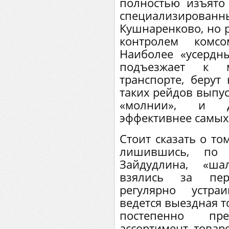
полностью изъято
специализиров
Кушнаренково, но 
контролем комсо
Наиболее «усердны
подъезжает к 
транспорте, берут
таких рейдов выпус
«молнии», и д
эффективнее самых
Стоит сказать о то
лишившись, по
Зайдудлина, «ша
взялись за пер
регулярно устра
ведется выездная т
постепенно пре
ассортимент товар