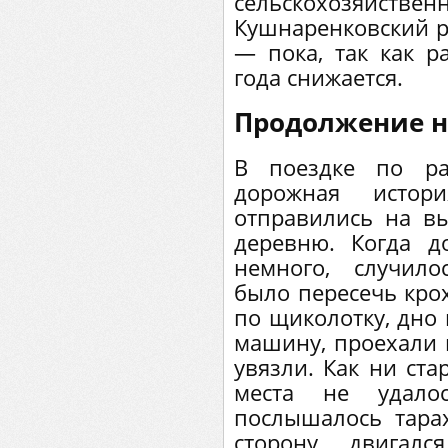
сельскохозяйс
Кушнаренковский р
— пока, так как р
года снижается.
Продолжение н
В поездке по ра
дорожная истор
отправились на в
деревню. Когда д
немного, случил
было пересечь кро
по щиколотку, дно 
машину, проехали м
увязли. Как ни ста
места не удало
послышалось тара
сторону двигалс