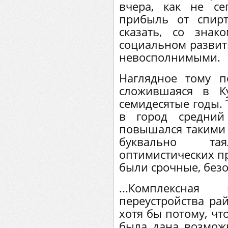
вчера, как не се
прибыль от спир
сказать, со зна
социальном развит
невосполнимыми.
Наглядное тому п
сложившаяся в К
семидесятые годы. 
в город средний
повышался такими
буквально т
оптимистических п
были срочные, без
...Комплексная
переустройства ра
хотя бы потому, чт
была дана возможн