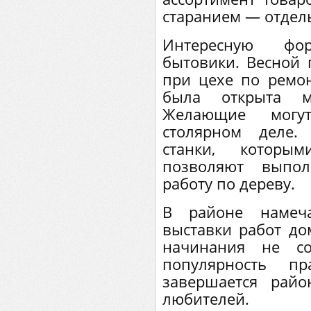
старанием — отдел
Интересную фо
бытовики. Весной 
при цехе по ремо
была открыта ма
Желающие могу
столярном деле.
станки, которым
позволяют выпол
работу по дереву.
В районе намеча
выставки работ до
начинания не со
популярность пр
завершается райо
любителей.