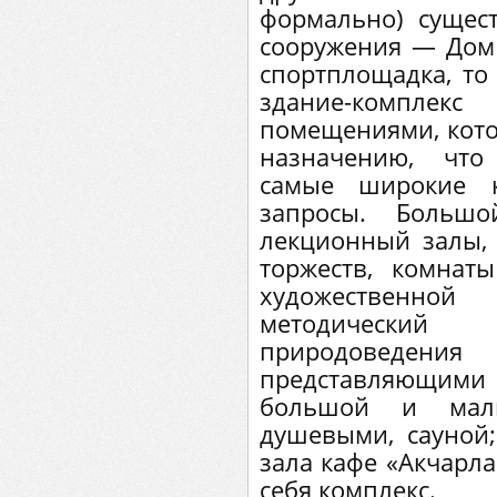
формально) сущес
сооружения — Дом 
спортплощадка, то
здание-компле
помещениями, кото
назначению, что
самые широкие к
запросы. Больш
лекционный залы, 
торжеств, комнат
художественно
методический
природоведе
представляющими
большой и мал
душевыми, сауной
зала кафе «Акчарла
себя комплекс.