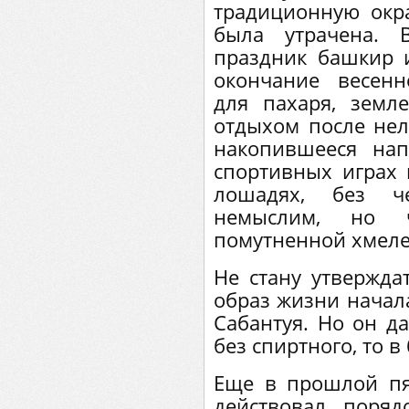
традиционную окра
была утрачена.
праздник башкир 
окончание весенн
для пахаря, зем
отдыхом после нел
накопившееся нап
спортивных играх и
лошадях, без ч
немыслим, но 
помутненной хмеле
Не стану утвержда
образ жизни начала
Сабантуя. Но он да
без спиртного, то в
Еще в прошлой пя
действовал поря