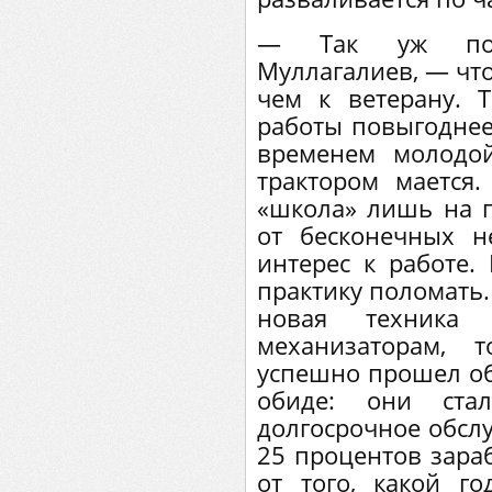
— Так уж пове
Муллагалиев, — что
чем к ветерану. 
работы повыгоднее 
временем молодо
трактором мается.
«школа» лишь на 
от бесконечных не
интерес к работе.
практику поломать.
новая техника 
механизаторам, 
успешно прошел об
обиде: они ста
долгосрочное обсл
25 процентов зара
от того, какой го