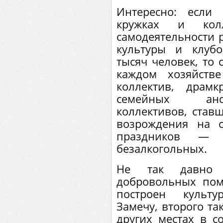
Интересно: если
кружках и колл
самодеятельности 
культуры и клуб
тысяч человек, то 
каждом хозяйств
коллектив, драм
семейных анс
коллективов, став
возрождения на 
праздников — п
безалкогольных.
Не так давно 
добровольных по
построен культу
Замечу, второго та
других местах в с