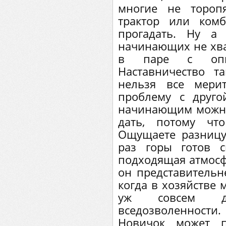
многие не тороп
трактор или ко
прогадать. Ну а
начинающих не хват
в паре с опыт
Наставничество т
нельзя все мери
проблему с друго
начинающим можно
дать, потому чт
Ощущаете разницу
раз горы готов 
подходящая атмосфе
он представительне
когда в хозяйстве 
уж совсем д
вседозволенност
Новичок может п