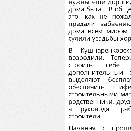
нужны еще дороги, 
дома быта... В общ
это, как не пожа
предали забвени
дома всем миром 
сулили усадьбы-хор
В Кушнаренковс
возродили. Тепе
строить себе 
дополнительный 
выделяют беспла
обеспечить шифе
строительными ма
родственники, друз
а руководят раб
строители.
Начиная с прошл