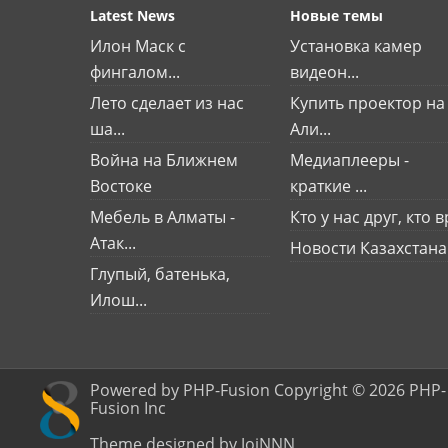
Latest News
Новые темы
Илон Маск с
Установка камер
фингалом...
видеон...
Лето сделает из нас
Купить проектор на
ша...
Али...
Война на Ближнем
Медиаплееры -
Востоке
краткие ...
Мебель в Алматы -
Кто у нас друг, кто вр
Атак...
Новости Казахстана
Глупый, батенька,
Илош...
Powered by PHP-Fusion Copyright © 2026 PHP-
Fusion Inc
Theme designed by JoiNNN