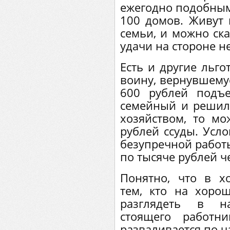
ежегодно подобным 
100 домов. Живут
семьи, и можно ска
удачи на стороне не
Есть и другие льго
воину, вернувшемус
600 рублей подъ
семейный и решил
хозяйством, то мо
рублей ссуды. Усло
безупречной работы
по тысяче рублей ч
Понятно, что в х
тем, кто на хорош
разглядеть в н
стоящего работн
разваливается по ч