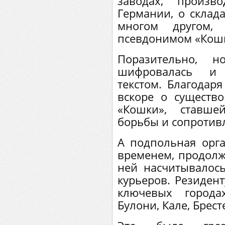
заводах, произв
Германии, о склада
многом другом
псевдонимом «Кошк
Поразительно, 
шифровалась и 
текстом. Благодаря
вскоре о существ
«Кошки», ставш
борьбы и сопротив
А подпольная орга
временем, продолж
ней насчитывалос
курьеров. Резиден
ключевых города
Булони, Кале, Брест