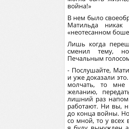
война!»
В нем было своеобр
Матильда никак 
«неотесанном боше
Лишь когда переш
сменил тему, н
Печальным голосом
- Послушайте, Мат
и уже доказали это
молчать, то мне
желанию, передат
лишний раз напоми
работают. Ни вы, 
до конца войны. Но
со мной, то у всех
я буду вынужден ар