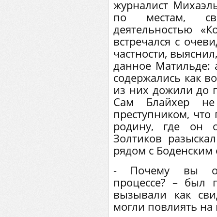
журналист Михаэль
по местам, св
деятельностью «К
встречался с очеви
частности, выяснил
данное Матильде:
содержались как в
из них дожили до 
Сам Блайхер н
преступником, что 
родину, где он 
Золтиков разыска
рядом с Боденским 
- Почему вы от
процессе? – был 
вызывали как сви
могли повлиять на 