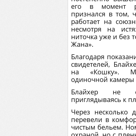
его в момент ра
признался в том, 
работает на союзн
несмотря на истя
ниточка уже и без т
Жана».
Благодаря показани
свидетелей, Блайхе
на «Кошку». М
одиночной камеры 
Блайхер не с
приглядываясь к п
Через несколько 
перевели в комфор
чистым бельем. Ном
охраной, но с пле