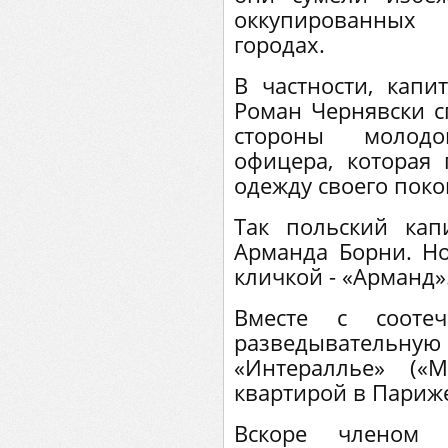
оккупированных
городах.
В частности, капи
Роман Чернявски сп
стороны молод
офицера, которая
одежду своего поко
Так польский кап
Арманда Борни. Но
кличкой - «Арманд»
Вместе с соотеч
разведывательную 
«Интераллье» («
квартирой в Париж
Вскоре членом 