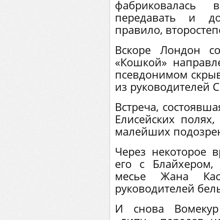
фабриковалась 
передавать и до
правило, второстеп
Вскоре Лондон с
«Кошкой» направле
псевдонимом скрыв
из руководителей 
Встреча, состоявша
Елисейских полях,
малейших подозре
Через некоторое 
его с Блайхером,
месье Жана Кас
руководителей бел
И снова Вомекур