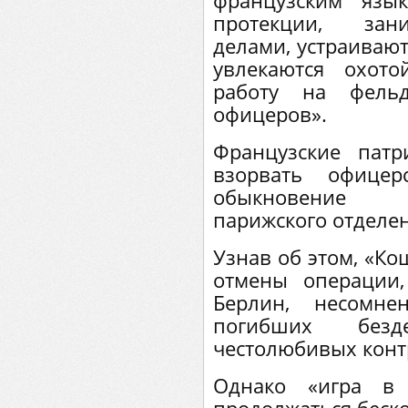
французским язы
протекции, зан
делами, устраиваю
увлекаются охот
работу на фель
офицеров».
Французские пат
взорвать офицер
обыкновение с
парижского отделен
Узнав об этом, «Ко
отмены операции,
Берлин, несомне
погибших без
честолюбивых конт
Однако «игра в