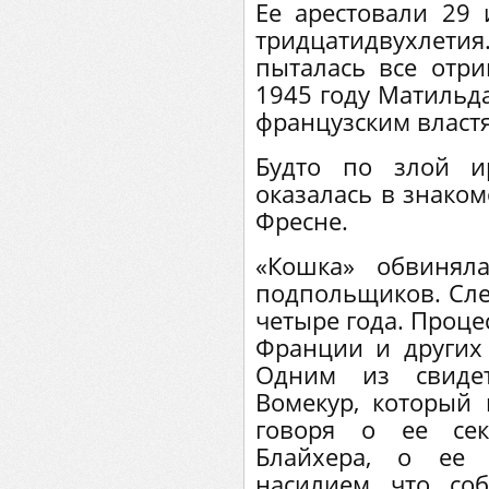
Ее арестовали 29 
тридцатидвухлетия.
пыталась все отри
1945 году Матильд
французским власт
Будто по злой и
оказалась в знако
Фресне.
«Кошка» обвинял
подпольщиков. Сле
четыре года. Проце
Франции и других 
Одним из свиде
Вомекур, который 
говоря о ее сек
Блайхера, о ее
насилием, что, со