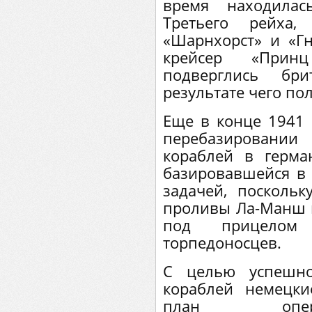
время находила
Третьего рейха
«Шарнхорст» и «Гн
крейсер «Прин
подверглись бри
результате чего по
Еще в конце 1941 
перебазирован
кораблей в герма
базировавшейся в 
задачей, поскольк
проливы Ла-Манш и
под прицелом 
торпедоносцев.
С целью успешно
кораблей немецки
план опера