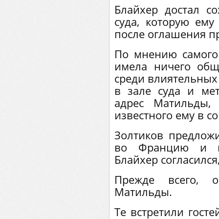
Блайхер достал с
суда, которую ему
после оглашения п
По мнению самого 
имела ничего общ
среди влиятельных
в зале суда и м
адрес Матильды, 
известного ему в с
Золтиков предложи
во Францию и вс
Блайхер согласился
Прежде всего, о
Матильды.
Те встретили госте