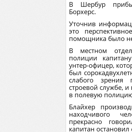
В Шербур прибы
Борхерс.
Уточнив информаци
это перспективно
помощника было не
В местном отдел
полиции капитан
унтер-офицер, кото
был сорокадвухлетн
слабого зрения 
строевой службе, и
в полевую полицию
Блайхер произво
находчивого че
прекрасно говори
капитан остановил 