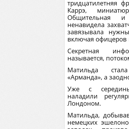
тридцатилетняя ф
Каррэ, миниатю
Общительная и 
ненавидела захватч
завязывала нужны
включая офицеров г
Секретная инф
называется, потоко
Матильда стал
«Арманда», а заодн
Уже с середин
наладили регуля
Лондоном.
Матильда, добыва
немецких эшелоно