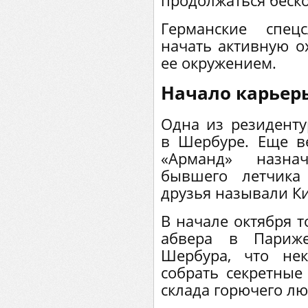
продолжаться беск
Германские спе
начать активную о
ее окружением.
Начало карьер
Одна из резиденту
в Шербуре. Еще в
«Арманд» назна
бывшего летчика
друзья называли Ки
В начале октября т
абвера в Париж
Шербура, что не
собрать секретные
склада горючего л