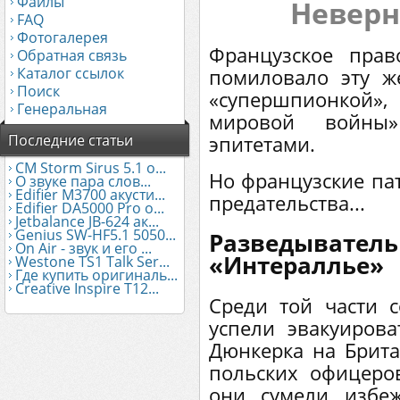
Файлы
Неверн
FAQ
Фотогалерея
Французское прав
Обратная связь
Каталог ссылок
помиловало эту ж
Поиск
«супершпионкой
Генеральная
мировой войны
Последние статьи
эпитетами.
CM Storm Sirus 5.1 о...
Но французские пат
О звуке пара слов...
Edifier М3700 акусти...
предательства...
Edifier DA5000 Pro о...
Jetbalance JB-624 ак...
Genius SW-HF5.1 5050...
Разведыв
On Air - звук и его ...
«Интераллье»
Westone TS1 Talk Ser...
Где купить оригиналь...
Creative Inspire T12...
Среди той части с
успели эвакуиров
Дюнкерка на Брита
польских офицеров
они сумели избе