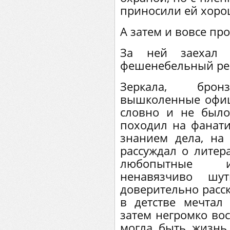
приносили ей хоро
А затем и вовсе пр
За ней заехал
фешенебельный рес
Зеркала, брон
вышколенные офиц
словно и не было
походил на фанати
знанием дела, на
рассуждал о литера
любопытные ис
ненавязчиво шу
доверительно расск
в детстве мечтал
затем негромко вос
могла быть жизнь,