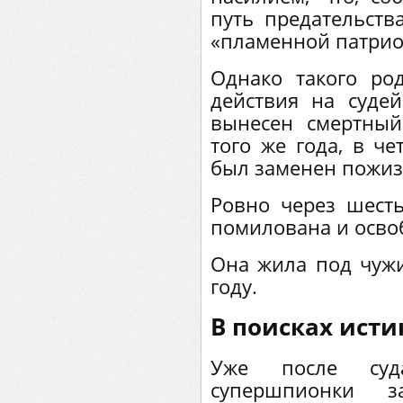
путь предательств
«пламенной патрио
Однако такого ро
действия на суде
вынесен смертный
того же года, в ч
был заменен пожи
Ровно через шест
помилована и осво
Она жила под чуж
году.
В поисках ист
Уже после суд
супершпионки за