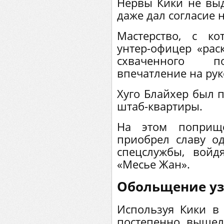
Нервы Кики не выд
даже дал согласие 
Мастерство, с к
унтер-офицер «раск
схваченного п
впечатление на рук
Хуго Блайхер был 
штаб-квартиры.
На этом поприщ
приобрел славу од
спецслужбы, войд
«Месье Жан».
Обольщение у
Используя Кики в 
постепенно вышел