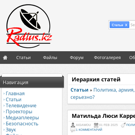
Se
Статьи X
Статьи
Файлы
Форум
Фотогалерея
Об
Иерархия статей
Навигация
Статьи
»
Политика, армия,
Главная
серьезно?
Статьи
Телевидение
Проекторы
Матильда Люси Карре 
Медиаплееры
Безопасность
AIGAWOU
01 FEB 2025
ПОЛИ
Звук
1 КОММЕНТАРИЙ