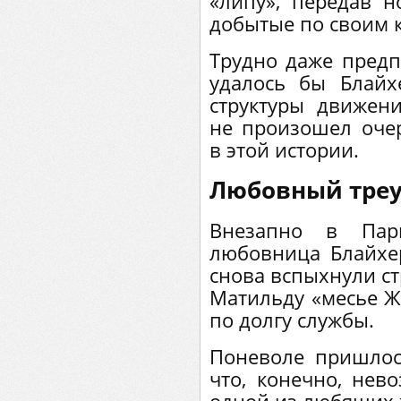
«липу», передав н
добытые по своим 
Трудно даже предп
удалось бы Блайх
структуры движен
не произошел оче
в этой истории.
Любовный тре
Внезапно в Пар
любовница Блайхе
снова вспыхнули ст
Матильду «месье Жа
по долгу службы.
Поневоле пришлос
что, конечно, нев