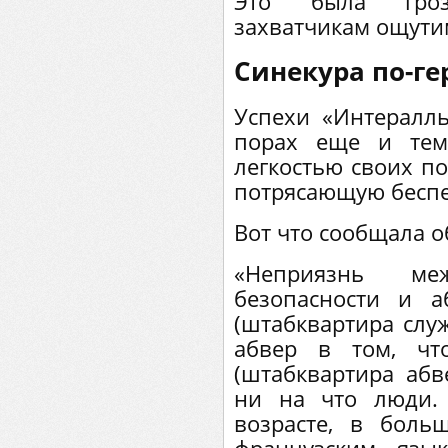
Это была гроз
захватчикам ощути
Синекура по-г
Успехи «Интералл
порах еще и тем
легкостью своих п
потрясающую беспе
Вот что сообщала о
«Неприязнь ме
безопасности и 
(штабквартира слу
абвер в том, чт
(штабквартира абв
ни на что люди.
возрасте, в боль