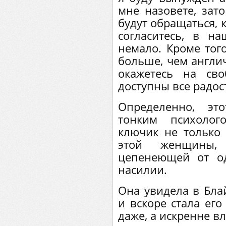
мне назовете, зат
будут обращаться, 
согласитесь, в н
немало. Кроме того
больше, чем англич
окажетесь на св
доступны все радос
Определенно, э
тонким психолог
ключик не только 
этой женщины,
цепенеющей от о
насилии.
Она увидела в Бла
и вскоре стала его
даже, а искренне в