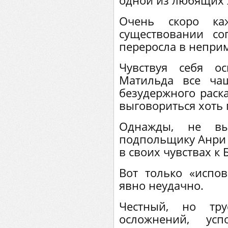
одной из любящих
Очень скоро к
существовании со
переросла в непри
Чувствуя себя о
Матильда все ча
безудержного раска
выговориться хоть 
Однажды, не вы
подпольщику Анри К
в своих чувствах к 
Вот только «испо
явно неудачно.
Честный, но тру
осложнений, ус