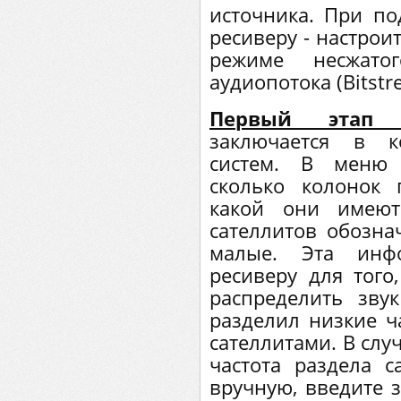
источника. При по
ресиверу - настрои
режиме несжато
аудиопотока (Bitstr
Первый этап 
заключается в к
систем. В меню 
сколько колонок
какой они имеют
сателлитов обозна
малые. Эта инф
ресиверу для того
распределить зву
разделил низкие ч
сателлитами. В слу
частота раздела с
вручную, введите 