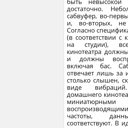
быть невысокой 
достаточно. Неб
сабвуфер, во-перв
и, во-вторых, н
Согласно специфик
(в соответствии с 
на студии), вс
кинотеатра должн
и должны воспр
включая бас. Са
отвечает лишь за и
столько слышен, с
виде вибраций
домашнего кинотеат
миниатюрными к
воспроизводящими
частоты, дан
соответствуют. В и