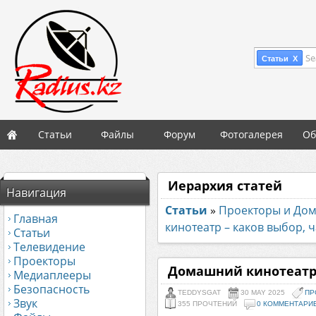
Se
Статьи X
Статьи
Файлы
Форум
Фотогалерея
Об
Иерархия статей
Навигация
Статьи
»
Проекторы и До
Главная
кинотеатр – каков выбор, ч
Статьи
Телевидение
Проекторы
Домашний кинотеатр –
Медиаплееры
Безопасность
TEDDYSGAT
30 MAY 2025
ПР
Звук
355 ПРОЧТЕНИЙ
0 КОММЕНТАРИ