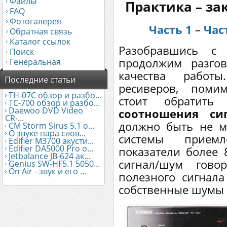
Файлы
Практика – з
FAQ
Фотогалерея
Часть 1
–
Час
Обратная связь
Каталог ссылок
Разобравшись с 
Поиск
продолжим разго
Генеральная
качества работ
Последние статьи
ресиверов, поми
TH-07C обзор и разбо...
стоит обратить
TC-700 обзор и разбо...
Daewoo DVD Video
соотношения си
CR-...
должно быть не м
CM Storm Sirus 5.1 о...
О звуке пара слов...
системы прием
Edifier М3700 акусти...
Edifier DA5000 Pro о...
показатели более 
Jetbalance JB-624 ак...
сигнал/шум гов
Genius SW-HF5.1 5050...
On Air - звук и его ...
полезного сигнал
собственные шумы 