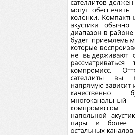
сателлитов должен 
могут обеспечить
колонки. Компактн
акустики обычно
диапазон в районе 
будет приемлемым
которые воспроизво
не выдерживают с
рассматриваться
компромисс. Отт
сателлиты вы м
напрямую зависит и
качественно б
многоканаль
компромиссом 
напольной акусти
пары и более к
остальных каналов