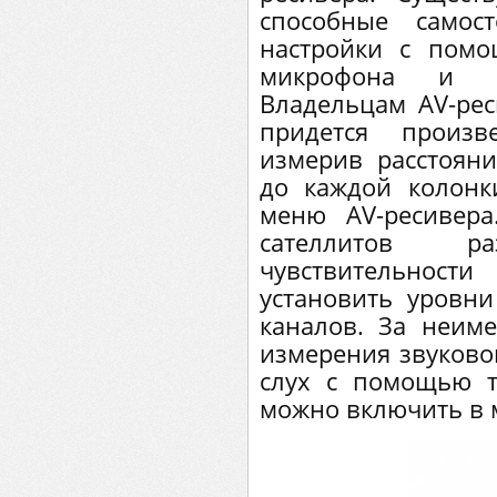
способные самос
настройки с пом
микрофона и си
Владельцам AV-рес
придется произв
измерив расстоян
до каждой колонк
меню AV-ресивера
сателлитов 
чувствительност
установить уровни
каналов. За неим
измерения звуковог
слух с помощью т
можно включить в 