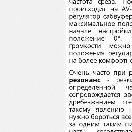
частота среза. По
происходит на AV-
регулятор сабвуфе
максимальное поло
начале настройк
положение 0°. 
громкости можно
положения регули
на более комфортн
Очень часто при р
резонанс
- резки
определенной ч
сопровождается з
дребезжанием ст
такому явлению н
нужно бороться все
за одним таким пи
часть соседст