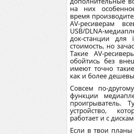
дополнительные во
на них особенно
время производите
AV-ресиверам вс
USB/DLNA-медиапл
док-станции для 
стоимость, но зача
Такие AV-ресиве
обойтись без вне
имеют точно такие
как и более дешевы
Совсем по-другому
функции медиапле
проигрыватель. 
устройство, кот
работает и с дискам
Если в твои планы 