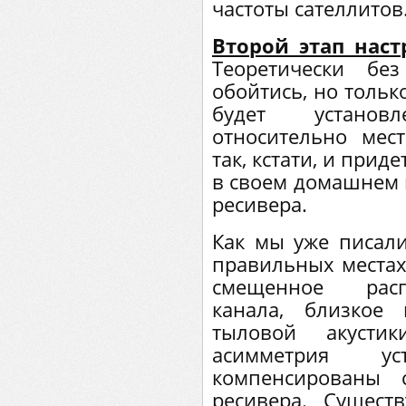
частоты сателлитов
Второй этап наст
Теоретически б
обойтись, но только
будет установ
относительно мес
так, кстати, и прид
в своем домашнем к
ресивера.
Как мы уже писали
правильных местах
смещенное расп
канала, близкое
тыловой акусти
асимметрия у
компенсированы 
ресивера. Сущест