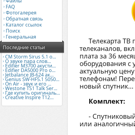
Файлы
FAQ
Фотогалерея
Обратная связь
Каталог ссылок
Поиск
Генеральная
Телекарта ТВ 
телеканалов, вк
Последние статьи
плата за 36 мес
CM Storm Sirus 5.1 о...
О звуке пара слов...
оборудования с у
Edifier М3700 акусти...
актуальную цен
Edifier DA5000 Pro о...
Jetbalance JB-624 ак...
телефонам! Пере
Genius SW-HF5.1 5050...
On Air - звук и его ...
новый спутник...
Westone TS1 Talk Ser...
Где купить оригиналь...
Creative Inspire T12...
Комплект:
- Спутниковы
или аналогичны