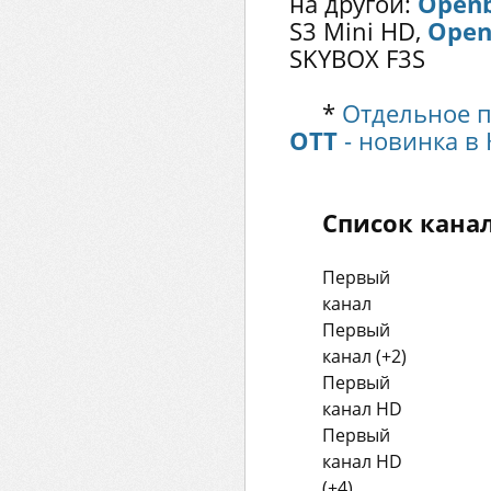
на другой:
Openb
S3 Mini HD,
Open
SKYBOX F3S
*
Отдельное 
OTT
- новинка в 
Список канал
Первый
канал
Первый
канал (+2)
Первый
канал HD
Первый
канал HD
(+4)