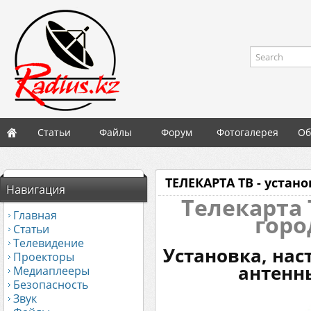
Search
Статьи
Файлы
Форум
Фотогалерея
Об
ТЕЛЕКАРТА ТВ - устан
Навигация
Телекарта 
Главная
горо
Статьи
Телевидение
Установка, нас
Проекторы
антенн
Медиаплееры
Безопасность
Звук