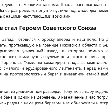
о дело с немецкими танками. Школа располагалась 
Мы ее разгромили, попутно пустили под откос два неме
сь с нашими наступающими войсками.
не стал Героем Советского Союза
 Запад. Готовился к броску вперед и наш полк. Но 
ать, протекавшую на границе Псковской области с Бел
рмировал усиленный взвод, в котором помимо а
составе восьми ручных пулеметов и такого же числа пр
 Горюнова. Фамилию командира взвода запамятовал,
о смелого и эрудированного лейтенанта. Перед нам
я на противоположный берег и внезапной атакой вы
питан из дивизионной разведки. Попутно за пару неде
й бане в одной из деревень. В назначенный час погру
ись рядом с немецким берегом, нас обнаружили и отк