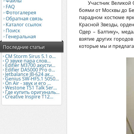
Файлы
Участник Великой
FAQ
боями от Москвы до Бе
Фотогалерея
парадном костюме ярк
Обратная связь
Каталог ссылок
Красной Звезды, орден
Поиск
Одер – Балтику», мед
Генеральная
взятие других городо
которые мы и предлага
Последние статьи
CM Storm Sirus 5.1 о...
О звуке пара слов...
Edifier М3700 акусти...
Edifier DA5000 Pro о...
Jetbalance JB-624 ак...
Genius SW-HF5.1 5050...
On Air - звук и его ...
Westone TS1 Talk Ser...
Где купить оригиналь...
Creative Inspire T12...