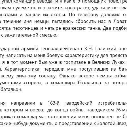
упал командир взвода, и я как его помощник повел ре
шкам пулеметов и осветительных ракет, ударили во фла
анатами и заняли их окопы. По телефону доложил о 
в течение дня немцы пытались сбросить нас в Лова
сятка пехотинцев и четыре вражеских танка. Два подби
и с зажигательной смесью.
ударной армией генерал-лейтенант К.Н. Галицкий оц
у написать на меня боевую характеристику для предст
 я в тот момент был уже в госпитале в Великих Луках,
. Характеристика, передали мне поступившие из ба
 всему личному составу. Однако вскоре немцы отби
ументами сгорела, а командира батальона за потер
 батальон.
ня направили в 163-й гвардейский истребитель
 в котором и воевал до конца войны наводчиком 76-м
 приказ командарма в отношении меня выполнен не б
 какие-нибудь документы о представлении к Золотой Звез