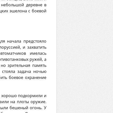
в небольшой деревне в
цких эшелона с боевой
для начала предстояло
оруссией, и захватить
втоматчиков имелась
отивотанковых ружей, а
 но зрительная память
и стояла задача ночью
бить боевое охранение
ль хорошо подкормили и
зили на плоты оружие.
рыли бешеный огонь. У