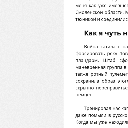
меня как уже имевшег
Смоленской области. 
техникой и соединили
Как я чуть 
Война катилась на
форсировать реку Лов
плацдарм. Штаб сфо
маневренная группа в 
также ротный пулемет
сохранила образ этог
скрытно переправитьс
немцев.
Тренировал нас ка
даже помыли в русско
Когда мы уже находил