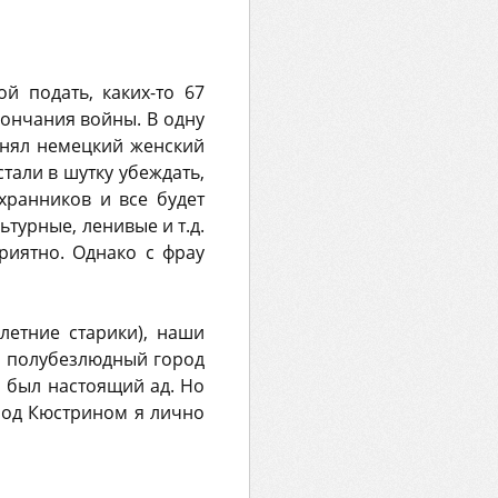
й подать, каких-то 67
кончания войны. В одну
анял немецкий женский
тали в шутку убеждать,
хранников и все будет
ьтурные, ленивые и т.д.
риятно. Однако с фрау
летние старики), наши
у полубезлюдный город
о был настоящий ад. Но
Под Кюстрином я лично