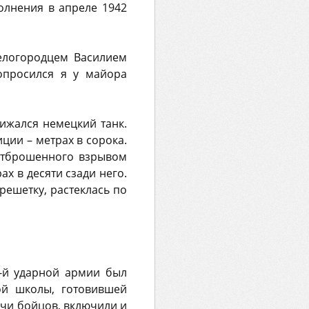
олнения в апреле 1942
елогородцем Василием
опросился я у майора
ижался немецкий танк.
ции – метрах в сорока.
 отброшенного взрывом
ах в десяти сзади него.
решетку, растеклась по
3-й ударной армии был
ой школы, готовившей
ячи бойцов, включили и