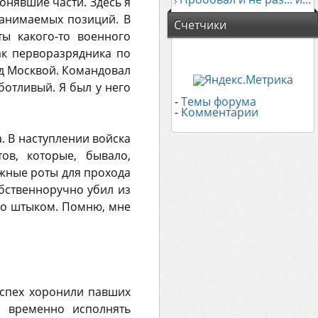
онявшие части. Здесь я
занимаемых позиций. В
Счетчики
ы какого-то военного
ак перворазрядника по
од Москвой. Командовал
ботливый. Я был у него
-
Темы форума
-
Комментарии
. В наступлении войска
ов, которые, бывало,
ыжные роты для прохода
обственноручно убил из
его штыком. Помню, мне
аспех хоронили павших
 временно исполнять