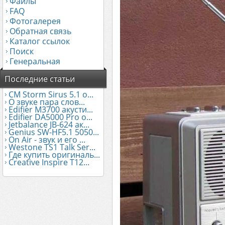
Файлы
FAQ
Фотогалерея
Обратная связь
Каталог ссылок
Поиск
Генеральная
Последние статьи
CM Storm Sirus 5.1 о...
О звуке пара слов...
Edifier М3700 акусти...
Edifier DA5000 Pro о...
Jetbalance JB-624 ак...
Genius SW-HF5.1 5050...
On Air - звук и его ...
Westone TS1 Talk Ser...
Где купить оригиналь...
Creative Inspire T12...