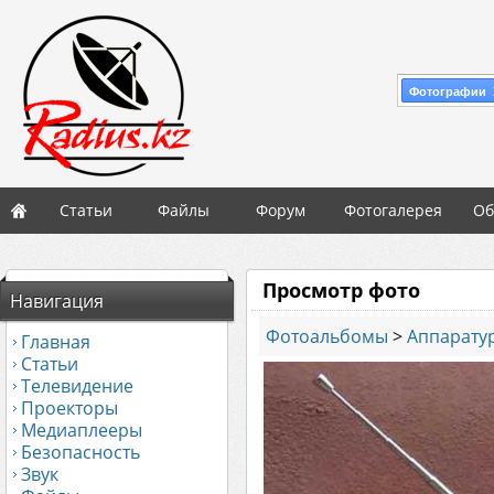
Фотографии 
Статьи
Файлы
Форум
Фотогалерея
Об
Просмотр фото
Навигация
Фотоальбомы
>
Аппаратур
Главная
Статьи
Телевидение
Проекторы
Медиаплееры
Безопасность
Звук