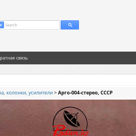
Search
X
ратная связь
а, колонки, усилители
>
Арго-004-стерео, СССР