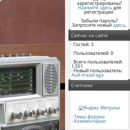
зарегистрированы?
Нажмите здесь
для
регистрации.
Забыли пароль?
Запросите новый
здесь
.
Сейчас на сайте
Гостей: 3
Пользователей: 0
Всего пользователей:
1,551
Новый пользователь:
Azal-mazal-aga
Счетчики
-
Темы форума
-
Комментарии