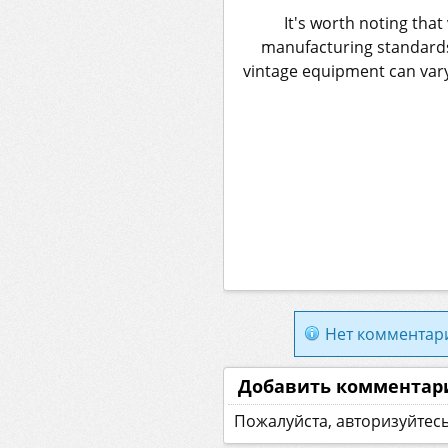
It's worth noting tha
manufacturing standards 
vintage equipment can vary
Нет комментар
Добавить комментар
Пожалуйста, авторизуйтес