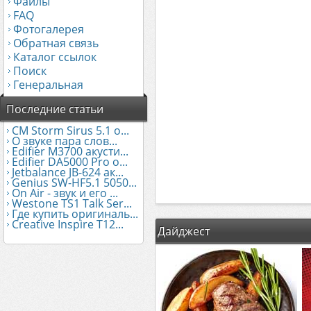
Файлы
FAQ
Фотогалерея
Обратная связь
Каталог ссылок
Поиск
Генеральная
Последние статьи
CM Storm Sirus 5.1 о...
О звуке пара слов...
Edifier М3700 акусти...
Edifier DA5000 Pro о...
Jetbalance JB-624 ак...
Genius SW-HF5.1 5050...
On Air - звук и его ...
Westone TS1 Talk Ser...
Где купить оригиналь...
Creative Inspire T12...
Дайджест