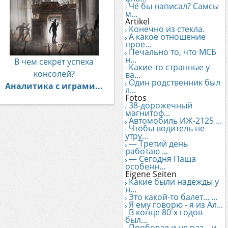
Чё бы написал? Самсы
м...
Artikel
Конечно из стекла.
А какое отношение
прое...
Печально то, что МСБ
н...
В чем секрет успеха
Какие-то странные у
консолей?
ва...
Один родственник был
Аналитика с играми...
л...
Fotos
38-дорожечный
магнитоф...
Автомобиль ИЖ-2125 ...
Чтобы водитель не
утру...
— Третий день
работаю ...
— Сегодня Паша
особенн...
Eigene Seiten
Какие были надежды у
н...
Это какой-то балет... ...
Я ему говорю - я из Ал...
В конце 80-х годов
был...
Пробовал и не раз... и...