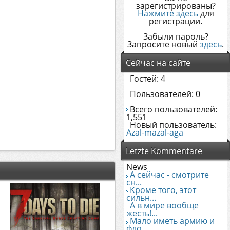
зарегистрированы?
Нажмите здесь
для
регистрации.
Забыли пароль?
Запросите новый
здесь
.
Сейчас на сайте
Гостей: 4
Пользователей: 0
Всего пользователей:
1,551
Новый пользователь:
Azal-mazal-aga
Letzte Kommentare
News
А сейчас - смотрите
сн...
Кроме того, этот
сильн...
А в мире вообще
жесть!...
Мало иметь армию и
фло...