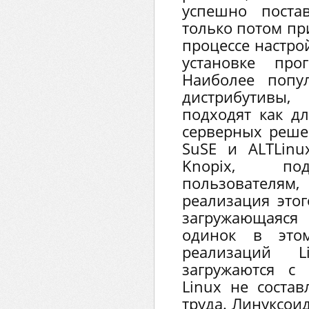
успешно поста
только потом пр
процессе настро
установке про
Наиболее попу
дистрибутивы,
подходят как дл
серверных реше
SuSE и ALTLinux
Knopix, по
пользователям,
реализация этог
загружающаяся
одинок в этом
реализаций L
загружаются с
Linux не состав
труда. Линуксо