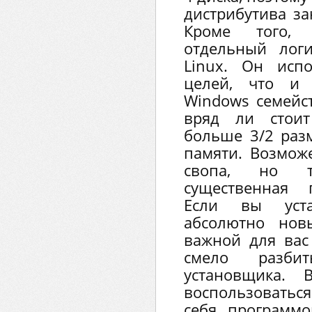
дистрибутива за
Кроме того,
отдельный лог
Linux. Он исп
целей, что и p
Windows семейст
вряд ли стоит
больше 3/2 раз
памяти. Возмож
свопа, но т
существенная 
Если вы уста
абсолютно нов
важной для вас
смело разб
установщика.
воспользовать
себя программо