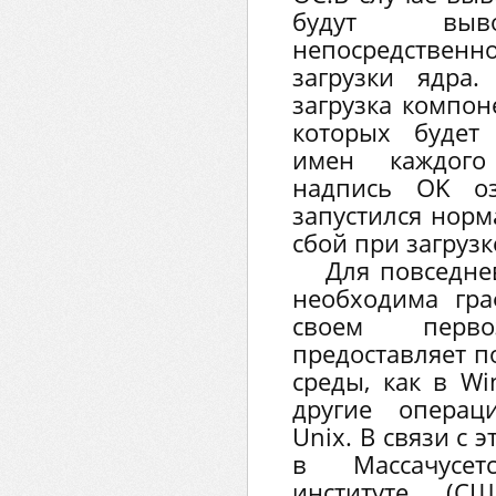
будут выво
непосредстве
загрузки ядра.
загрузка компон
которых будет
имен каждого
надпись OK оз
запустился норм
сбой при загруз
Для повседне
необходима гра
своем перв
предоставляет п
среды, как в W
другие операц
Unix. В связи с 
в Массачусетс
институте (С