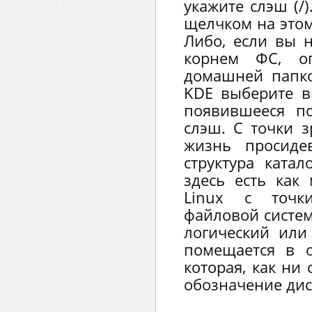
укажите слэш (/
щелчком на этом
Либо, если вы н
корнем ФС, ог
домашней папко
KDE выберите 
появившееся п
слэш. С точки з
жизнь просиде
структура катал
здесь есть как
Linux с точк
файловой систем
логический или
помещается в 
которая, как ни 
обозначение дис