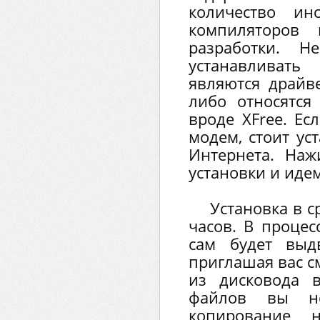
количество ин
компиляторов 
разработки. Н
устанавливать
являются драйве
либо относятся
вроде XFree. Ес
модем, стоит ус
Интернета. Наж
установки и идем
Установка в с
часов. В процес
сам будет выд
приглашая вас с
из дисковода 
файлов вы не
копирование 