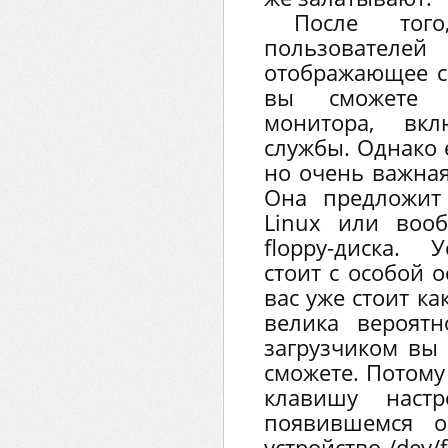
После тог
пользователей
отображающее св
вы сможете 
монитора, вк
службы. Однако 
но очень важная
Она предложит
Linux или воо
floppy-диска. 
стоит с особой о
вас уже стоит как
велика вероятн
загрузчиком вы 
сможете. Потому
клавишу наст
появившемся о
устройство /dev/f