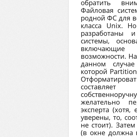
обратить вни
Файловая систе
родной ФС для в
класса Unix. Н
разработаны и
системы, осно
включающи
возможности. Н
данном случае
которой Partitio
Отформатиро
составляет
собственнору
желательно п
эксперта (хотя,
уверены, то, соо
не стоит). Зате
(в окне должна