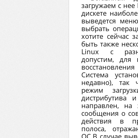
загружаем с нее
дискете наиболе
выведется меню
выбрать операц
хотите сейчас з
быть также неск
Linux с разн
допустим, для
восстановления
Система устан
недавно), так
режим загруз
дистрибутива 
направлен, на 
сообщения о со
действия в пр
полоса, отраж
ОС.В случае вы