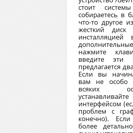
стоит систе
собираетесь в 
что-то другое и
жесткий диск 
инсталляцией 
дополнительны
нажмите клав
введите эти 
предлагается два
Если вы начин
вам не особо 
всяких осо
устанавливайт
интерфейсом (ес
проблем с гра
конечно). Есл
более детальн