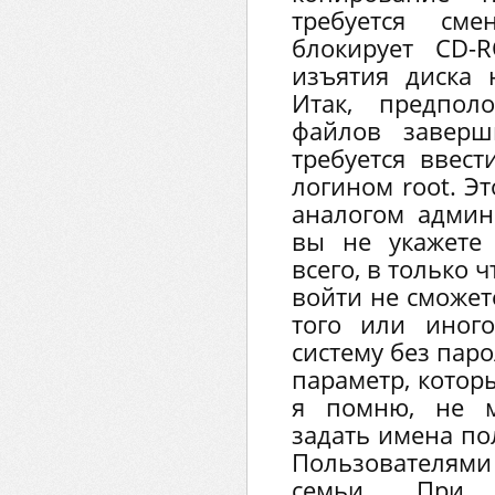
требуется сме
блокирует CD-
изъятия диска 
Итак, предпол
файлов заверш
требуется ввест
логином root. Э
аналогом админ
вы не укажете 
всего, в только 
войти не сможете
того или иног
систему без пар
параметр, котор
я помню, не м
задать имена по
Пользователями
семьи. При 