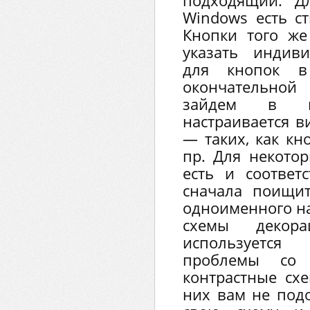
подходящий. Д
Windows есть с
Кнопки того же
указать индив
для кнопок в
окончательной
зайдем в п
настраивается в
— таких, как кн
пр. Для некото
есть и соответ
сначала поищит
одноименного н
схемы декора
используется
проблемы со 
контрастные сх
них вам не подо