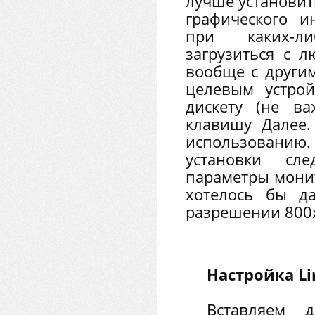
лучше установит
графического и
при каких-л
загрузиться с 
вообще с другим
целевым устройс
дискету (не в
клавишу Далее.
использован
установки сле
параметры монито
хотелось бы д
разрешении 800
Настройка Li
B
ставляем 