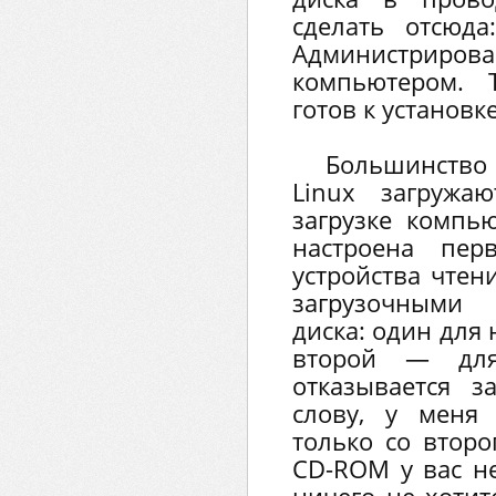
сделать отсюд
Администрир
компьютером. 
готов к установке
Большинство
Linux загружа
загрузке компью
настроена пер
устройства чтен
загрузочными
диска: один для
второй — для
отказывается з
слову, у меня 
только со второ
CD-ROM у вас не