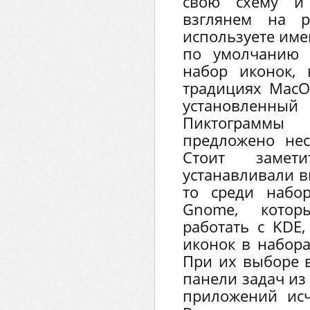
свою схему и 
взглянем на р
используете име
по умолчанию 
набор иконок,
традициях MacO
установленный 
Пиктограмм
предложено нес
Стоит замет
устанавливали в
то среди набо
Gnome, котор
работать с KDE,
иконок в набора
При их выборе в
панели задач из
приложений исч