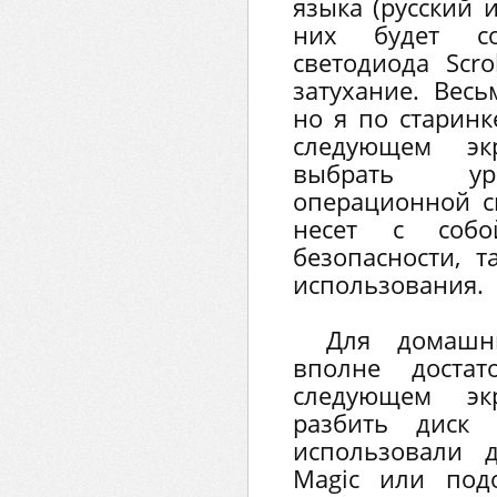
языка (русский 
них будет со
светодиода Scro
затухание. Весь
но я по старинке
следующем эк
выбрать уро
операционной с
несет с соб
безопасности, т
использования.
Для домашн
вполне достат
следующем эк
разбить диск
использовали д
Magic или под