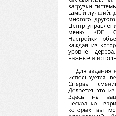
загрузки систем
самый лучший. Д
многого другого
Центр управлени
меню KDE Си
Настройки объ
каждая из кото
уровне дерева
важные и испол
Для задания 
используется ве
Сперва смен
Делается это из
Здесь на ваш
несколько вар
которых вы мо