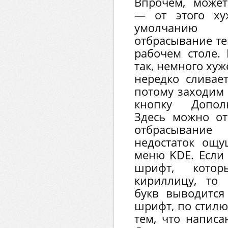
Впрочем, может
— от этого ху
умолчанию 
отбрасывание те
рабочем столе. 
так, немного хуже
нередко сливае
потому заходим
кнопку Допол
Здесь можно от
отбрасывани
недостаток ощу
меню KDE. Если 
шрифт, кото
кириллицу, то
букв выводится
шрифт, по стилю
тем, что написа