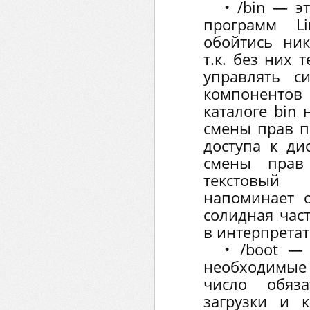
• /bin — э
программ L
обойтись ни
т.к. без них 
управлять си
компоненто
каталоге bin
смены прав п
доступа к дис
смены прав
текстовый
напоминает о
солидная час
в интерпретат
• /boot —
необходимые 
число обяз
загрузки и к