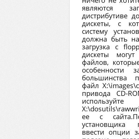
ничего не хотит
являются за
дистрибутиве д
дискеты, с ко
систему устано
должна быть на
загрузка с flop
дискеты могут
файлов, которы
особенности з
большинства п
файл X:\images\
привода CD-RO
использу
X:\dosutils\raww
ее с сайта.П
установщика 
ввести опции з