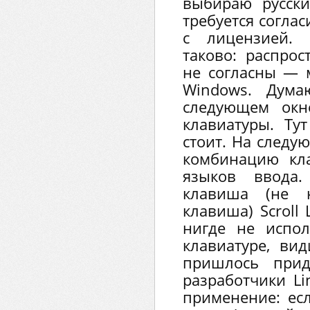
выбираю русск
требуется соглас
с лицензией.
таково: распрос
не согласны — 
Windows. Думаю
следующем окн
клавиатуры. Ту
стоит. На следу
комбинацию кл
языков ввода
клавиша (не 
клавиша) Scroll 
нигде не испол
клавиатуре, вид
пришлось прид
разработчики L
применение: есл