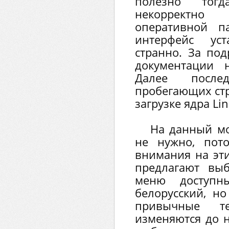
полезно тогд
некорректно
оперативной п
интерфейс ус
странно. За под
документации 
Далее после
пробегающих стр
загрузке ядра Lin
На данный мо
не нужно, пот
внимания на эт
предлагают выб
меню доступн
белорусский, н
привычные те
изменяются до н