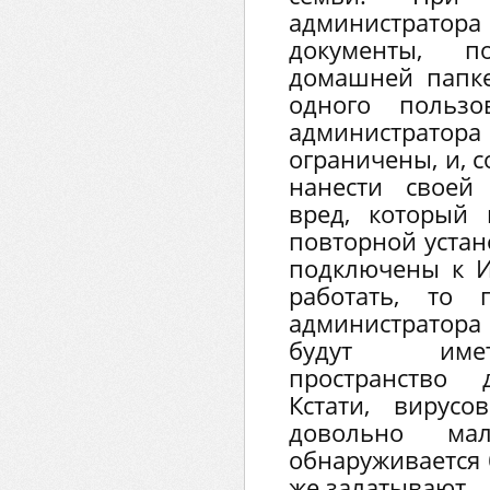
администратора 
документы, 
домашней папке
одного пользо
администратора
ограничены, и, 
нанести своей
вред, который
повторной устан
подключены к И
работать, то
администратор
будут имет
пространство 
Кстати, вирусо
довольно ма
обнаруживается 
же залатывают.