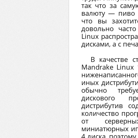
так что за сам
валюту — пиво 
что вы захотите
довольно часто
Linux распростр
дисками, а с печ
В качестве с
Mandrake Linux 
ниженаписанног
иных дистрибути
обычно требу
дискового пр
дистрибутив с
количество про
от серверн
миниатюрных игр
4 диска, поэтому