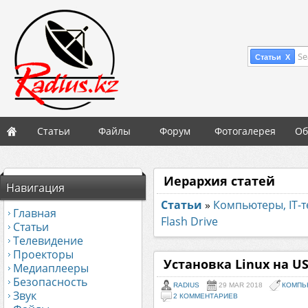
Se
Статьи X
Статьи
Файлы
Форум
Фотогалерея
Об
Иерархия статей
Навигация
Статьи
»
Компьютеры, IT-
Главная
Flash Drive
Статьи
Телевидение
Проекторы
Установка Linux на US
Медиаплееры
Безопасность
RADIUS
29 MAR 2018
КОМПЬ
Звук
2 КОММЕНТАРИЕВ