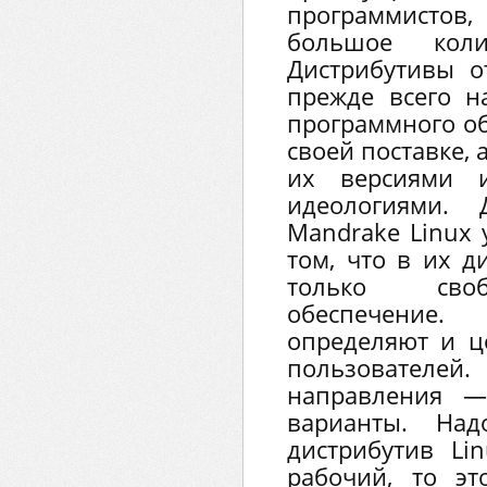
программистов
большое колич
Дистрибутивы о
прежде всего н
программного об
своей поставке, 
их версиями и
идеологиями. 
Mandrake Linux 
том, что в их д
только своб
обеспечение
определяют и ц
пользовател
направления —
варианты. Над
дистрибутив Li
рабочий, то э