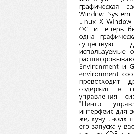
графическая с
Window System.
Linux X Window
ОС, и теперь б
одна графическ
существуют 
используемые 
расшифровывающ
Environment и G
environment соо
превосходит д
содержит в с
управления си
"Центр упра
интерфейс для в
же, кучу своих 
его запуска у в
как сам KDE, так