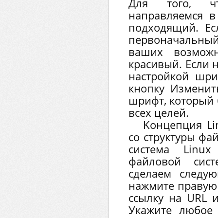
Для того, ч
направляемся 
подходящий. Ес
первоначальны
ваших возмож
красивый. Если н
настройкой шр
кнопку Изменит
шрифт, который 
всех целей.
K
онцепция Li
со структуры фа
система Linux
файловой сист
сделаем следу
нажмите правую
ссылку на URL 
Укажите любое 