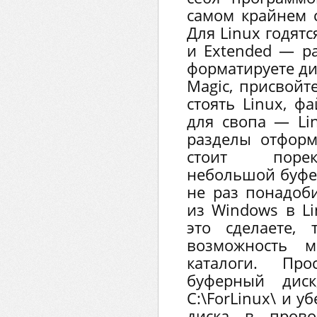
самом крайнем с
Для Linux годятс
и Extended — р
форматируете ди
Magic, присвойт
стоять Linux, ф
для свопа — Lin
разделы отформ
стоит порек
небольшой буфе
не раз понадоб
из Windows в Li
это сделаете,
возможность м
каталоги. Пр
буферный диск
C:\ForLinux\ и 
диска в прово