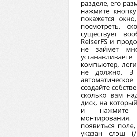
разделе, его раз
нажмите кнопку
покажется окно
посмотреть, с
существует во
ReiserFS и прод
не займет мн
устанавлива
компьютер, логи
не должно. В 
автоматичес
создайте собств
сколько вам над
диск, на который
и нажмите
монтирования
появиться поле,
указан слэш (