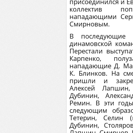
присоединился и Ев
коллектив поп
нападающими Сер
Смирновым.
В последующие 
динамовской кома
Перестали выступа
Карпенко, полу
нападающие Д. Мас
К. Блинков. На с
пришли и закре
Алексей Лапшин,
Дубинин, Алекса
Ремин. В эти год
следующим образ
Тетерин, Селин (
Дубинин, Столяро
Лапшин, Смирнов, 