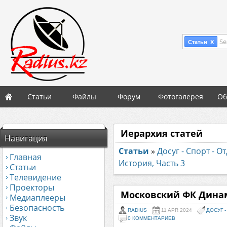
Se
Статьи X
Статьи
Файлы
Форум
Фотогалерея
Об
Иерархия статей
Навигация
Статьи
»
Досуг - Спорт - О
Главная
История, Часть 3
Статьи
Телевидение
Проекторы
Московский ФК Динамо
Медиаплееры
Безопасность
RADIUS
11 APR 2024
ДОСУГ -
Звук
0 КОММЕНТАРИЕВ