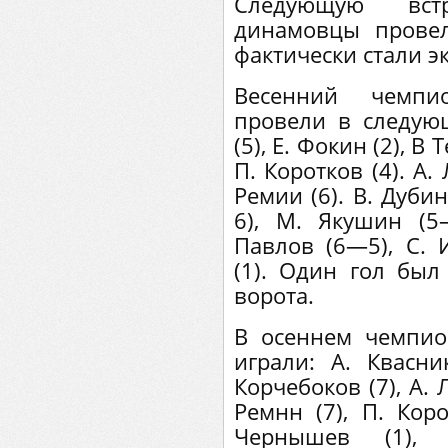
Следующую вст
динамовцы провел
фактически стали э
Весенний чемпи
провели в следую
(5), Е. Фокин (2), В 
П. Коротков (4). А. 
Ремии (6). В. Дуби
6), М. Якушин (5
Павлов (6—5), С. 
(1). Один гол был
ворота.
В осеннем чемпио
играли: А. Квасник
Корчебоков (7), А. Л
Ремнн (7), П. Коро
Чернышев (1),