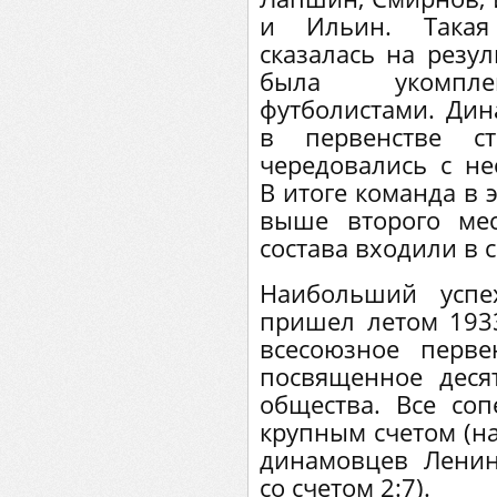
и Ильин. Такая 
сказалась на резул
была укомплек
футболистами. Ди
в первенстве с
чередовались с н
В итоге команда в 
выше второго мес
состава входили в 
Наибольший успе
пришел летом 1933
всесоюзное перве
посвященное деся
общества. Все со
крупным счетом (н
динамовцев Ленин
со счетом 2:7).