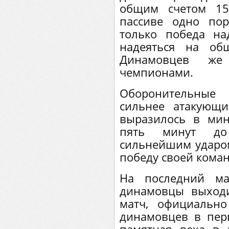
общим счетом 15
пассиве одно по
только победа н
надеяться на об
Динамовцев же
чемпионами.
Оборонительные
сильнее атакующ
выразилось в мин
пять минут до
сильнейшим ударом
победу своей коман
На последний ма
динамовцы выход
матч, официальн
динамовцев в пер