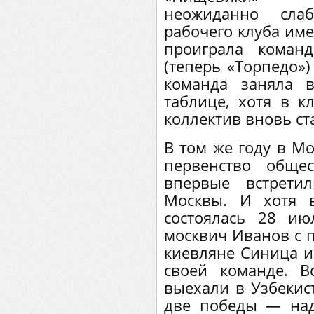
неожиданно сла
рабочего клуба име
проиграла команд
(теперь «Торпедо»)
команда заняла 
таблице, хотя в к
коллектив вновь с
В том же году в М
первенство обще
впервые встрети
Москвы. И хотя в
состоялась 28 ию
москвич Иванов с п
киевляне Синица и
своей команде. 
выехали в Узбекист
две победы — над