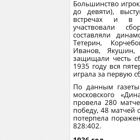
Большинство игрок
до девяти), выс
встречах и в 
участвовали сбо
составляли динам
Тетерин, Корчеб
Иванов, Якушин,
защищали честь с
1935 году вся пят
играла за первую с
По данным газеты
московского «Ди
провела 280 матче
победу, 48 матчей 
потерпела пораже
828:402.
1936 год