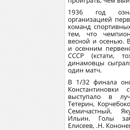
проиграть, чем выи
1936 год озна
организацией перв
команд спортивных
тем, что чемпио
весной и осенью. 
и осенним первен
СССР (кстати, т
динамовцы сыграл
один матч.
В 1/32 финала он
Константиновки 
выступало в луч
Тетерин, Корчебоко
Семичастный, Як
Ильин. Голы заб
Елисеев, .Н. Кононе