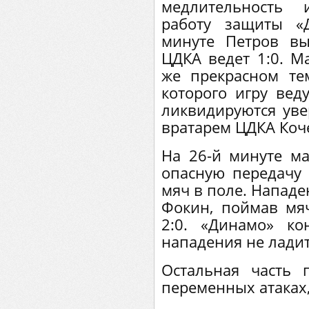
медлительность 
работу защиты «
минуте Петров вы
ЦДКА ведет 1:0. М
же прекрасном те
которого игру вед
ликвидируются ув
вратарем ЦДКА Коч
На 26-й минуте ма
опасную передачу 
мяч в поле. Нападе
Фокин, поймав мяч
2:0. «Динамо» ко
нападения не ладит
Остальная часть 
переменных атаках,