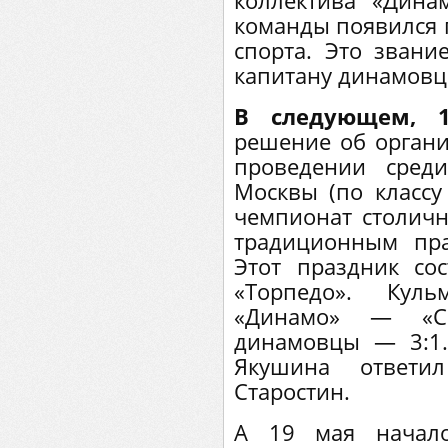
коллектива «Дина
команды появился 
спорта. Это зван
капитану динамовц
В следующем, 1
решение об органи
проведении сред
Москвы (по классу
чемпионат столич
традиционным пра
Этот праздник со
«Торпедо». Кул
«Динамо» — «Сп
динамовцы — 3:1.
Якушина ответи
Старостин.
А 19 мая начало