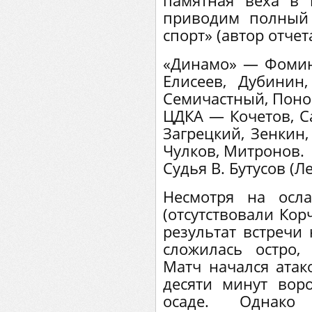
памятная веха в 
приводим полный 
спорт» (автор отчет
«Динамо» — Фомин,
Елисеев, Дубинин
Семичастный, Поно
ЦДКА — Кочетов, С
Загрецкий, Зенкин,
Чулков, Митронов.
Судья В. Бутусов (Л
Несмотря на осл
(отсутствовали Кор
результат встречи
сложилась остро,
Матч начался атак
десяти минут вор
осаде. Однако