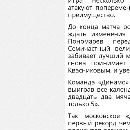
Игра несколько 
атакуют поперемен
преимущество.
До конца матча ос
ждать изменения 
Пономарев пер
Семичастный вел
забивает лучший м
снова принимает
Квасниковым, и уве
Команда «Динамо» 
выиграв все кален
двадцать два мяча
только 5».
Так московское 
первый рекорд чем