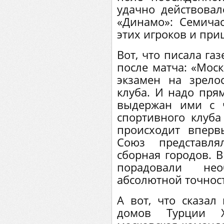
удачно действова
«Динамо»: Семич
этих игроков и при
Вот, что писала га
после матча: «Мос
экзамен на зрелос
клуба. И надо прям
выдержан ими с ч
спортивного клуба
происходит вперв
Союз представл
сборная городов. 
порадовали нео
абсолютной точнос
А вот, что сказал
домов Турции 