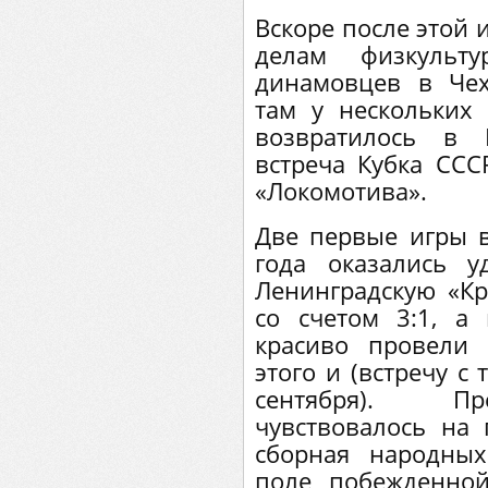
Вскоре после этой 
делам физкульт
динамовцев в Чех
там у нескольких
возвратилось в 
встреча Кубка ССС
«Локомотива».
Две первые игры 
года оказались 
Ленинградскую «К
со счетом 3:1, а
красиво провели
этого и (встречу с
сентября). Пр
чувствовалось на 
сборная народны
поле побежденной