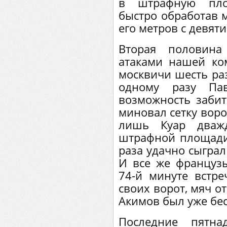
в штрафную пло
быстро обработав 
его метров с девяти
Вторая половина
атаками нашей ко
москвичи шесть ра
одному разу Па
возможность забит
миновал сетку воро
лишь Куар дваж
штрафной площади 
раза удачно сыграл
И все же француз
74-й минуте встре
своих ворот, мяч от
Акимов был уже бес
Последние пятн