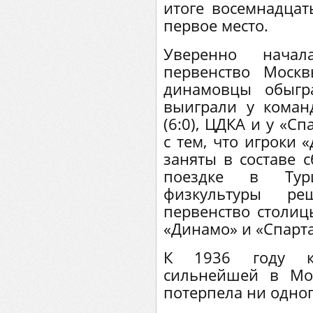
итоге восемнадцат
первое место.
Уверенно нача
первенство Москв
динамовцы обыгр
выиграли у кома
(6:0), ЦДКА и у «Сп
с тем, что игроки 
заняты в составе 
поездке в Тур
физкультуры ре
первенство столицы
«Динамо» и «Спарта
К 1936 году к
сильнейшей в Мо
потерпела ни одно