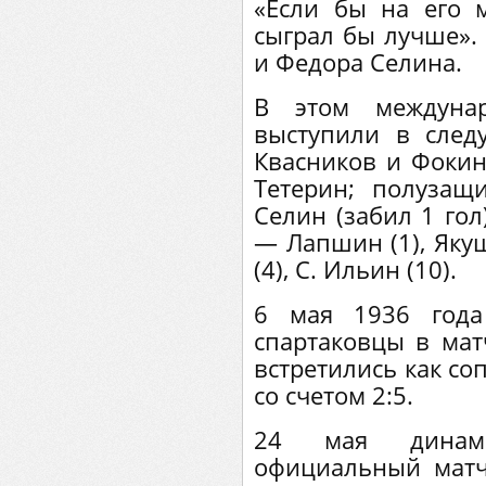
«Если бы на его м
сыграл бы лучше».
и Федора Селина.
В этом междуна
выступили в след
Квасников и Фокин
Тетерин; полузащ
Селин (забил 1 гол
— Лапшин (1), Якуш
(4), С. Ильин (10).
6 мая 1936 год
спартаковцы в мат
встретились как со
со счетом 2:5.
24 мая динам
официальный матч