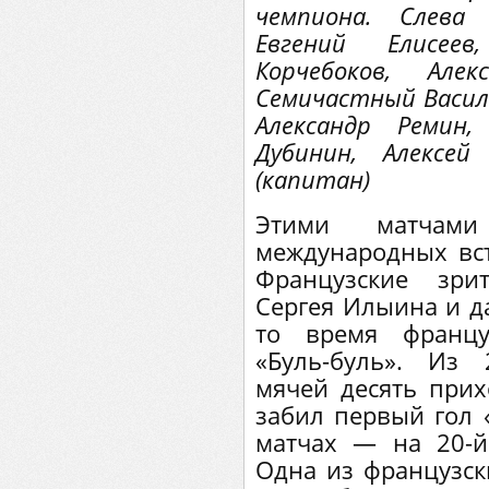
чемпиона. Слева
Евгений Елисее
Корчебоков, Але
Семичастный Васили
Александр Ремин
Дубинин, Алексей
(капитан)
Этими матчам
международных вст
Французские зри
Сергея Илыина и да
то время францу
«Буль-буль». Из
мячей десять прих
забил первый гол
матчах — на 20-й
Одна из французски