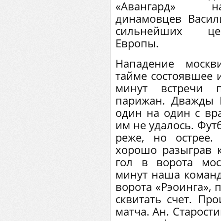
«Авангард» на
динамовцев Васил
сильнейших це
Европы.
Нападение москв
тайме состоявшее 
минут встречи 
парижан. Дважды
один на один с вра
им не удалось. Фут
реже, но острее.
хорошо разыграв 
гол в ворота мос
минут наша коман
ворота «Рэоинга», 
сквитать счет. Пр
матча. Ан. Старост