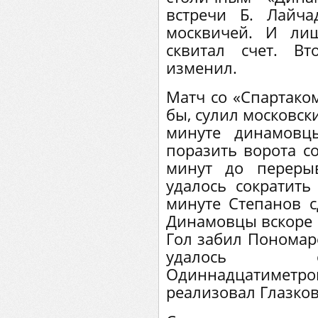
встречи Б. Лайч
москвичей. И ли
сквитал счет. В
изменил.
Матч со «Спартаком
бы, сулил московск
минуте динамовц
поразить ворота с
минут до переры
удалось сократить
минуте Степанов с
Динамовцы вскоре в
Гол забил Пономар
удалось о
Одиннадцатиметров
реализовал Глазков