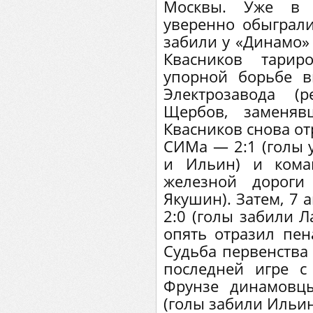
Москвы. Уже в 
уверенно обыграли
забили у «Динамо»
Квасников тарир
упорной борьбе 
Электрозавода 
Щербов, заменяв
Квасников снова от
СИМа — 2:1 (голы 
и Ильин) и кома
железной дороги
Якушин). Затем, 7 
2:0 (голы забили 
опять отразил пен
Судьба первенства
последней игре 
Фрунзе динамовц
(голы забили Ильин