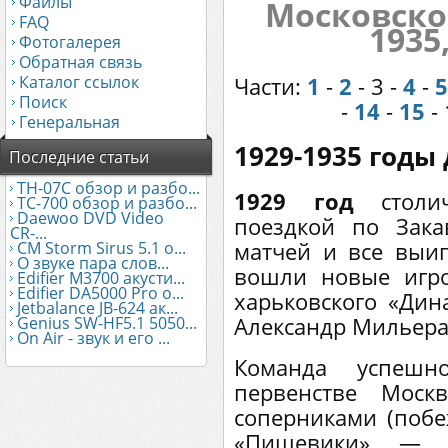
Файлы
Московско
FAQ
1935
Фотогалерея
Обратная связь
Каталог ссылок
Части:
1
-
2
- 3 -
4
-
5
Поиск
-
14
-
15
- 
Генеральная
1929-1935 годы
Последние статьи
TH-07C обзор и разбо...
1929 год
столич
TC-700 обзор и разбо...
Daewoo DVD Video
поездкой по Зака
CR-...
матчей и все выиг
CM Storm Sirus 5.1 о...
О звуке пара слов...
вошли новые игро
Edifier М3700 акусти...
Edifier DA5000 Pro о...
харьковского «Дин
Jetbalance JB-624 ак...
Александр Мильера
Genius SW-HF5.1 5050...
On Air - звук и его ...
Команда успешн
первенстве Мос
соперниками (поб
«Пищевики» — 