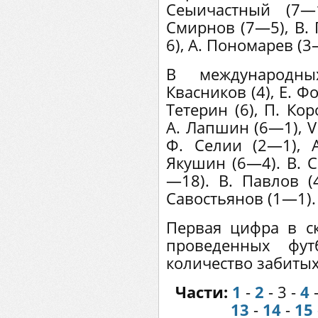
Сеыичастный (7—
Смирнов (7—5), В. 
6), А. Пономарев (3
В международны
Квасников (4), Е. Фо
Тетерин (6), П. Кор
А. Лапшин (6—1), V 
Ф. Селии (2—1), 
Якушин (6—4). В. С
—18). В. Павлов (
Савостьянов (1—1).
Первая цифра в ск
проведенных фут
количество забитых
Части:
1
-
2
- 3
-
4
13
-
14
-
15