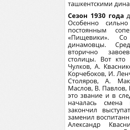
ташкентскими дина
Сезон 1930 года
д
Особенно сильн
постоянным со
«Пищевики». С
динамовцы. Ср
вторично завое
столицы. Вот кто 
Чулков, А. Квасник
Корчебоков, И. Ленч
Столяров, А. Мак
Маслов, В. Павлов,
это звание и в сл
началась смена 
закончил выступа
заменил воспитанн
Александр Квас