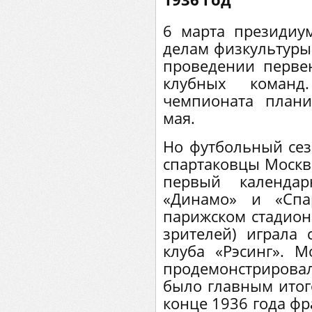
6 марта президиу
делам физкультуры
проведении перве
клубных коман
чемпионата план
мая.
Но футбольный сез
спартаковцы Москв
первый календа
«Динамо» и «Спа
парижском стадионе
зрителей) играла 
клуба «Рэсинг». М
продемонстрировали
было главным итого
конце 1936 года фр