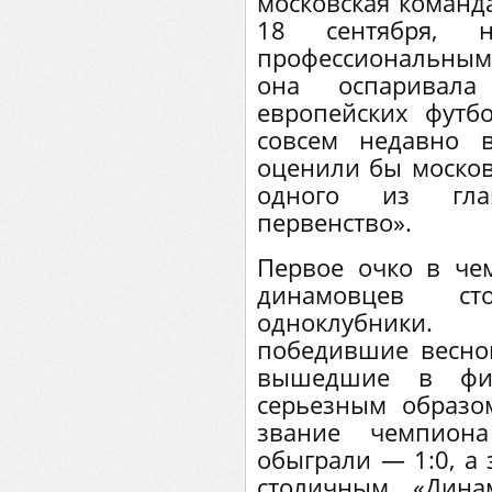
московская команда
18 сентября, 
профессиональным
она оспаривал
европейских футб
совсем недавно 
оценили бы москов
одного из гла
первенство».
Первое очко в че
динамовцев ст
одноклубники. 
победившие весной
вышедшие в фи
серьезным образо
звание чемпиона
обыграли — 1:0, а 
столичным «Дина