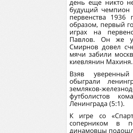
день еще никто не
будущий чемпион 
первенства 1936 
образом, первый г
играх на первен
Павлов. Он же у
Смирнов довел сче
мячи забили моск
киевлянин Махиня.
Взяв уверенный
обыграли ленингр
земляков-желе
футболистов ком
Ленинграда (5:1).
К игре со «Спар
соперником в по
динамовцы подошли