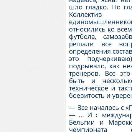
шло гладко. Но гл
Коллектив 
единомышленнико
относились ко все
футбола, самоза
решали все воп
определения состав
это подчеркив
подрывало, как не
тренеров. Все эт
быть и нескольк
техническое и такт
боевитость и увере
— Все началось с «
— ... И с междуна
Бельгии и Марок
чемпионата с