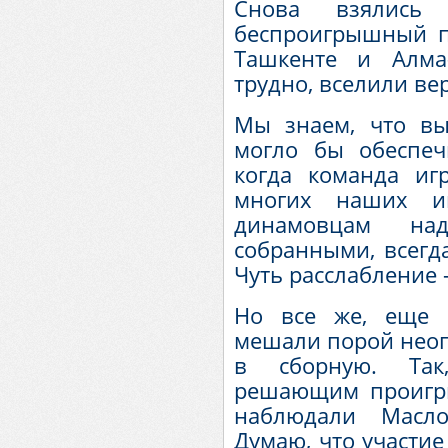
Снова взялись
беспроигрышный п
Ташкенте и Алма-
трудно, вселили ве
Мы знаем, что выс
могло бы обеспеч
когда команда иг
многих наших иг
динамовцам на
собранными, всегда
Чуть расслабление 
Но все же, еще 
мешали порой неоп
в сборную. Та
решающим проигр
наблюдали Масло
Думаю, что участие