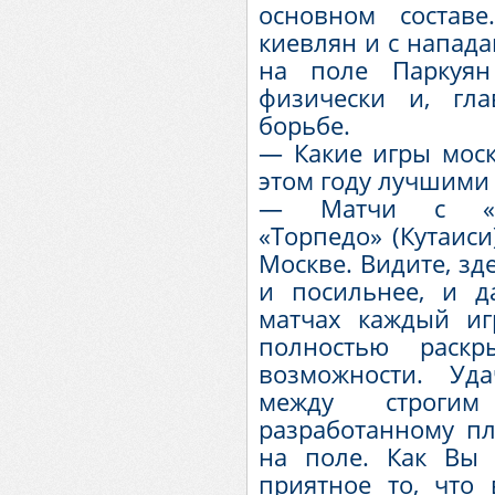
основном состав
киевлян и с напад
на поле Паркуян
физически и, гл
борьбе.
— Какие игры мос
этом году лучшими
— Матчи с «Пах
«Торпедо» (Кутаиси
Москве. Видите, зд
и посильнее, и 
матчах каждый и
полностью раскр
возможности. Уд
между строгим
разработанному пл
на поле. Как Вы 
приятное то, что 