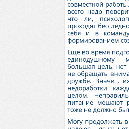
совместной работы.
всего надо повери
что ли, психоло
проходят бесследно
себя и в команду
формированием соз
Еще во время подго
единодушному м
большая цель, нет
не обращать вним
дружбе. Значит, 
недоработки каж
целом. Неправил
питание мешают ра
тоже не должно быт
Могу продолжать в 
надеюсь, ясна: нет