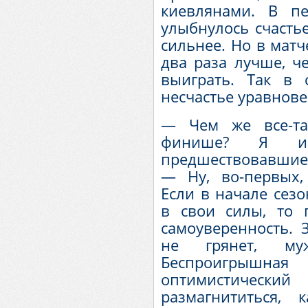
киевлянами. В п
улыбнулось счастье
сильнее. Но в матч
два раза лучше, ч
выиграть. Так в 
несчастье уравнов
— Чем же все-та
финише? Я и
предшествовавшие 
— Ну, во-первых,
Если в начале сез
в свои силы, то
самоуверенность. З
не грянет, муж
Беспроигрышная
оптимистическ
размагнититься, 