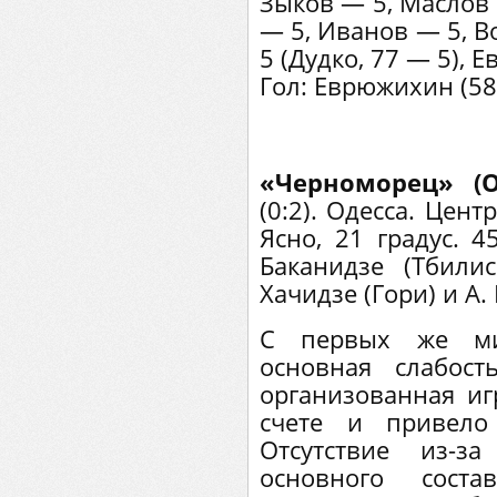
Зыков — 5, Маслов 
— 5, Иванов — 5, В
5 (Дудко, 77 — 5), 
Гол: Еврюжихин (58
«Черноморец» (
(0:2). Одесса. Цен
Ясно, 21 градус. 4
Баканидзе (Тбили
Хачидзе (Гори) и А.
С первых же ми
основная слабос
организованная иг
счете и привело
Отсутствие из-з
основного соста