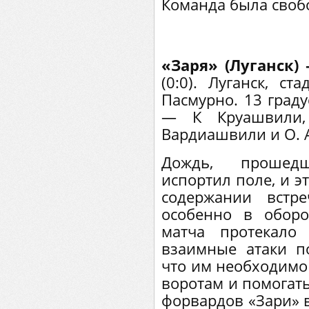
Команда была своб
«Заря» (Луганск)
(0:0). Луганск, ст
Пасмурно. 13 граду
— К Круашвили
Вардиашвили и О. А
Дождь, прошед
испортил поле, и э
содержании встре
особенно в оборо
матча протекало
взаимные атаки п
что им необходимо
воротам и помогать
форвардов «Зари» в