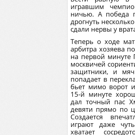
игравшим чемпио
ничью. А победа 
дрогнуть несколько
сдали нервы у врат
Теперь о ходе мат
арбитра хозяева по
на первой минуте
москвичей сориент
защитники, и мяч
попадает в перекл
бьет мимо ворот 
15-й минуте хоро
дал точный пас Х
девяти прямо по ц
Создается впеча
играют даже чут
хватает сосредо