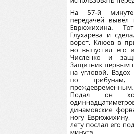
использовать перед
На 57-й минуте
передачей вывел
Еврюжихина. То
Глухарева и сдел
ворот. Клюев в пр
но выпустил его и
Численко и защи
Защитник первым п
на угловой. Вздох
по трибунам,
преждевременным. 
Подал он хо
одиннадцатиметров
динамовские форв
ногу Еврюжихину,
лету послал его по
минута...