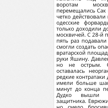
воротам моск
перемещались Сак и
четко действовали 
одесские форвард
только доходили 
москвичей. С 28-й 
пять раз подавали
смогли создать опа
вратарской площадк
руки Яшину. Давл
но не острым. 
оставалась неорг
редкие контратаки 
имели больше шан
минут до конца п
Дудко вышли в
защитника. Еврюжи
но смело бросив