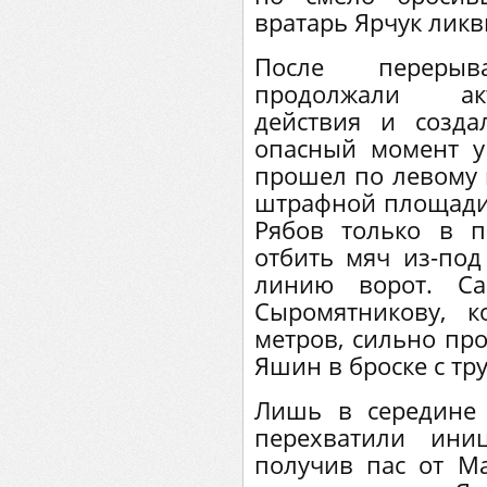
вратарь Ярчук ликв
После перерыв
продолжали ак
действия и созд
опасный момент у
прошел по левому 
штрафной площади 
Рябов только в п
отбить мяч из-под
линию ворот. Са
Сыромятникову, к
метров, сильно пр
Яшин в броске с тр
Лишь в середине
перехватили ини
получив пас от М