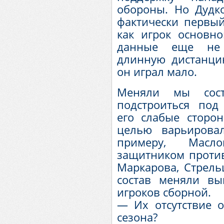
обороны. Но Дудко
фактически первый
как игрок основно
данные еще не 
длинную дистанци
он играл мало.
Меняли мы сос
подстроиться под
его слабые сторон
целью варьирова
примеру, Масл
защитником против
Маркарова, Стрельц
состав меняли вын
игроков сборной.
— Их отсутствие о
сезона?