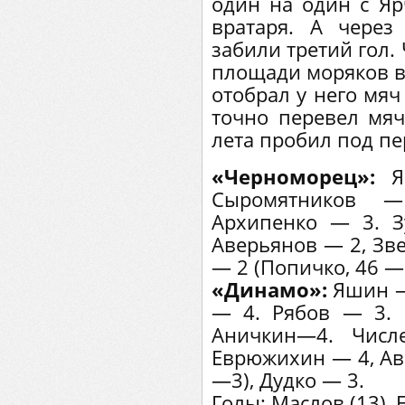
один на один с Яр
вратаря. А чере
забили третий гол.
площади моряков вс
отобрал у него мяч
точно перевел мяч
лета пробил под пе
«Черноморец»:
Яр
Сыромятников 
Архипенко — 3. З
Аверьянов — 2, Зв
— 2 (Попичко, 46 — 
«Динамо»:
Яшин — 
— 4. Рябов — 3.
Аничкин—4. Чис
Еврюжихин — 4, Ав
—3), Дудко — 3.
Голы: Маслов (13), 