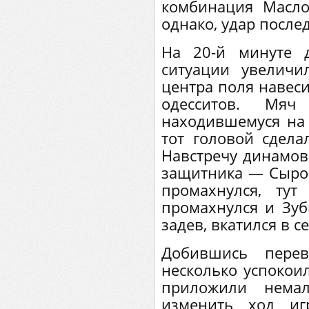
комбинация Масл
однако, удар после
На 20-й минуте 
ситуации увеличи
центра поля навес
одесситов. Мя
находившемуся на
тот головой сдела
Навстречу динамов
защитника — Сыром
промахнулся, тут
промахнулся и Зубк
задев, вкатился в се
Добившись перев
несколько успокоил
приложили нема
изменить ход иг