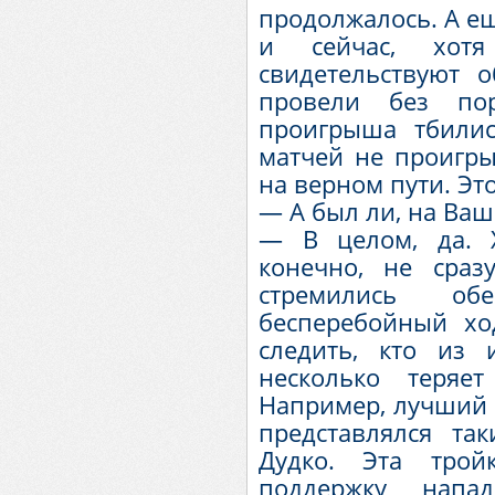
продолжалось. А ещ
и сейчас, хотя
свидетельствуют 
провели без по
проигрыша тбили
матчей не проигры
на верном пути. Эт
— А был ли, на Ваш
— В целом, да. Х
конечно, не сра
стремились обе
бесперебойный хо
следить, кто из 
несколько теряе
Например, лучший 
представлялся т
Дудко. Эта трой
поддержку нап