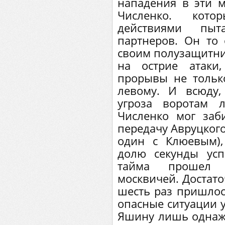
нападения в эти 
Численко. кот
действиями пыт
партнеров. Он то 
своим полузащитник
на острие атаки
прорывы не тольк
левому. И всюду,
угроза воротам 
Численко мог заб
передачу Авруцког
один с Клюевым),
долю секунды ус
тайма прошел 
москвичей. Достато
шесть раз пришлось
опасные ситуации у
Яшину лишь однажд