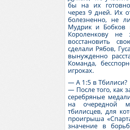
бы на их готовно
через 9 дней. Их о
болезненно, не л
Мудрик и Бобков 
Короленкову не 
восстановить св
сделали Рябов, Гус
вынужденно расст
Команда, бесспорн
игроках.
— А 1:5 в Тбилиси?
— После того, как 
серебряные медали
на очередной м
тбилисцев, для ко
проигрыша «Спарт
значение в борь