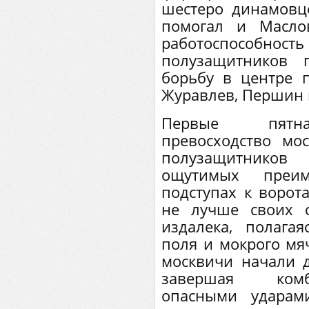
шестеро динамовце
помогал и Масло
работоспособно
полузащитников 
борьбу в центре п
Журавлев, Першин 
Первые пятнад
превосходство мо
полузащитников
ощутимых преи
подступах к ворот
не лучше своих 
издалека, полага
поля и мокрого мяч
москвичи начали д
завершая комб
опасными ударам