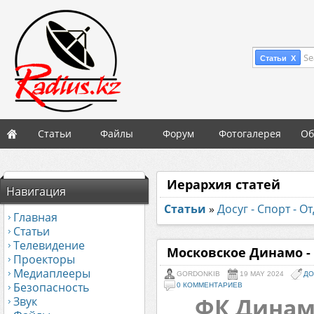
Se
Статьи X
Статьи
Файлы
Форум
Фотогалерея
Об
Иерархия статей
Навигация
Статьи
»
Досуг - Спорт - О
Главная
Статьи
Телевидение
Московское Динамо - 
Проекторы
Медиаплееры
GORDONKIB
19 MAY 2024
ДО
Безопасность
0 КОММЕНТАРИЕВ
ФК Динамо
Звук