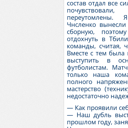
состав отдал все с
почувствовали
переутомлены. 
Чнсленко вынесли 
сборную, поэто
отдохнуть в Тбил
команды, считая, ч
Вместе с тем была
выступить в ос
футболистам. Матч
только наша ком
полного напряжен
мастерство (техник
недостаточно наде
— Как проявили се
— Наш дубль высту
прошлом году, заня