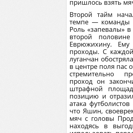
пришлось взять мя
Второй тайм нач
темпе — команды 
Роль «запевалы» в
второй половине
Еврюжихину. Ему
проходы. С каждой
луганчан обостряла
в центре поля пас 
стремительно п
проход он законч
штрафной площад
позицию и отразил
атака футболистов 
что Яшин, своевре
мяч с головы Прод
находясь в выго