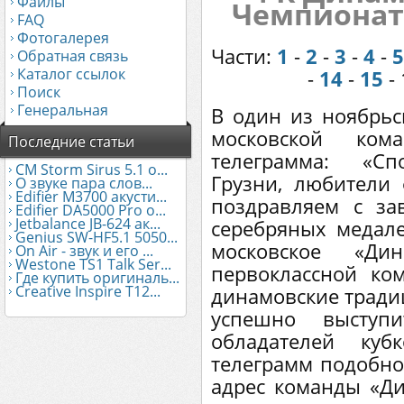
Файлы
Чемпионат 
FAQ
Фотогалерея
Части:
1
-
2
-
3
-
4
-
5
Обратная связь
Каталог ссылок
-
14
-
15
- 
Поиск
Генеральная
В один из ноябрьс
московской ко
Последние статьи
телеграмма: «Сп
CM Storm Sirus 5.1 о...
Грузни, любители 
О звуке пара слов...
Edifier М3700 акусти...
поздравляем с за
Edifier DA5000 Pro о...
Jetbalance JB-624 ак...
серебряных медале
Genius SW-HF5.1 5050...
московское «Ди
On Air - звук и его ...
Westone TS1 Talk Ser...
первоклассной ко
Где купить оригиналь...
Creative Inspire T12...
динамовские тради
успешно выступ
обладателей куб
телеграмм подобно
адрес команды «Д