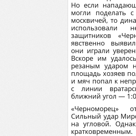
Но если нападающ
могли поделать с
москвичей, то дин
использовали не
защитников «Чер
явственно выявил
они играли уверенн
Вскоре им удалос
резаным ударом 
площадь хозяев пол
и мяч попал к неп
с линии вратар
ближний угол — 1:0
«Черноморец» о
Сильный удар Мир
на угловой. Одна
кратковременн