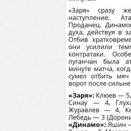
«Заря» сразу ж
наступление. Ат
Проданец. Динамо
духа, действуя в 
Отбив кратковрем
они усилили тем
контратаки. Осо
луганчан была а
минуте матча, ког
сумел отбить мяч
ворот после сильне
«Заря»:
Клюев — 5,
Синау — 4, Глу
Журавлев — 4, К
Лебедь — 3 (Дорони
«Динамо»:
Яшин —