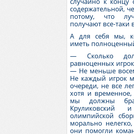
случайно к концу 
содержательной, че
потому, что лу
получают все-таки в
А для себя мы, 
иметь полноценный 
— Сколько до
равноценных игрок
— Не меньше восем
Не каждый игрок м
очереди, не все ле
хотя и временное,
мы должны бра
Круликовский 
олимпийской сбо
морально нелегко
они помогли коман