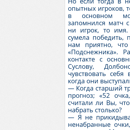
Но если тогда в н
опытных игроков, т
в основном мо
запомнился матч с
ни игрок, то имя
сумела победить, 
нам приятно, чт
«Подснежника». Р
контакте с основ
Суслову, Долбо
чувствовать себя 
когда они выступал
— Когда старший тр
прогноз; «52 очка
считали ли Вы, чт
набрать столько?
— Я не прикидыва
ненабранные очки,