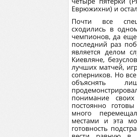
четыре пятерки (Ря
Еврюжихни) и оста
Почти все спе
сходились в одн
чемпионов, да еще 
последний раз поб
является делом с
Киевляне, безусло
лучших матчей, игр
соперников. Но все
объяснять ли
продемонстрировал
понимание своих
постоянно готовы
много перемеща
местами и эта мо
готовность подстр
вести равную в 