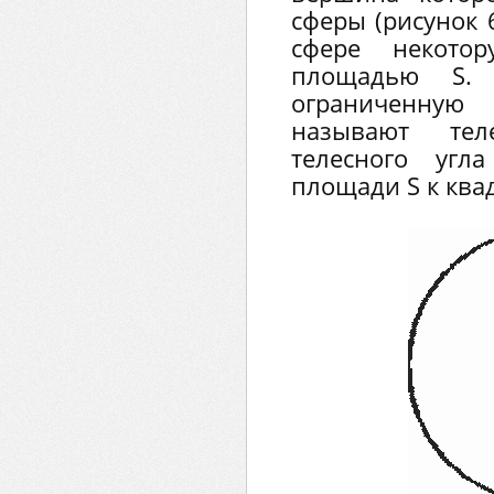
сферы (рисунок 
сфере некотор
площадью S. О
ограниченную 
называют те
телесного угл
площади S к квад