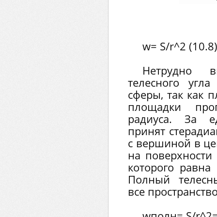
w= S/r^2 (10.8
Нетрудно в
телесного угла
сферы, так как 
площадки проп
радиуса. За е
принят стерадиан
с вершиной в ц
на поверхности
которого равна 
Полный телесн
все пространство
wполн= S/r^2=