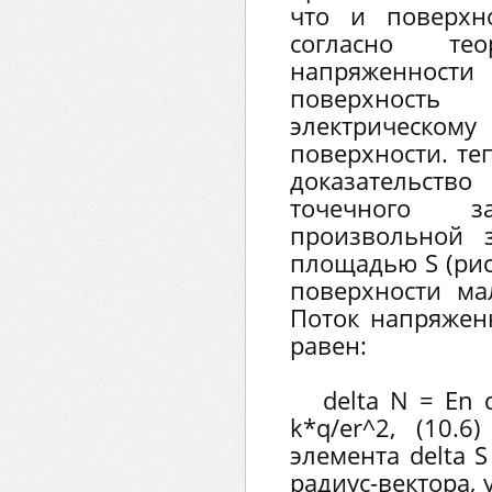
что и поверхн
согласно те
напряженнос
поверхност
электрическом
поверхности. те
доказательств
точечного за
произвольной 
площадью S (рис
поверхности ма
Поток напряженн
равен:
delta N = En d
k*q/er^2, (10.6
элемента delta S
радиус-вектора,