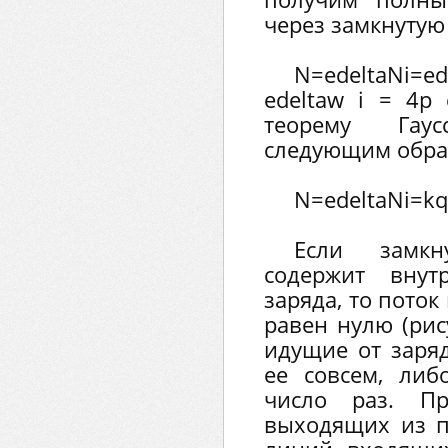
через замкнутую
N=еdeltaNi=
еdeltaw i = 4p 
теорему Гау
следующим обра
N=еdeltaNi=kq
Если замкн
содержит внут
заряда, то пото
равен нулю (рис
идущие от заряд
ее совсем, либ
число раз. П
выходящих из п