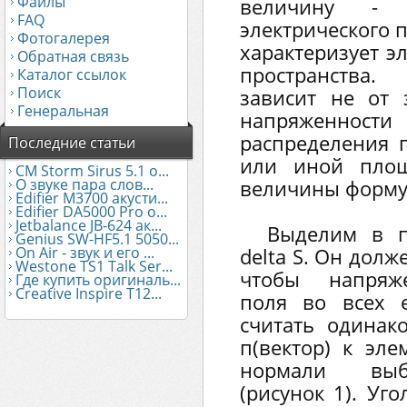
Файлы
величину - 
FAQ
электрического 
Фотогалерея
характеризует э
Обратная связь
пространства.
Каталог ссылок
Поиск
зависит не от 
Генеральная
напряженности
распределения 
Последние статьи
или иной площ
CM Storm Sirus 5.1 о...
О звуке пара слов...
величины формул
Edifier М3700 акусти...
Edifier DA5000 Pro о...
Jetbalance JB-624 ак...
Выделим в п
Genius SW-HF5.1 5050...
On Air - звук и его ...
delta S. Он дол
Westone TS1 Talk Ser...
чтобы напряже
Где купить оригиналь...
Creative Inspire T12...
поля во всех 
считать одинак
п(вектор) к эле
нормали выб
(рисунок 1). Уг