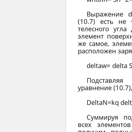
Выражение d
(10.7) есть не
телесного угла
элемент поверхн
же самое, элемен
расположен заря
deltaw= delta S
Подставляя
уравнение (10.7)
DeltaN=kq delt
Суммируя по
всех элементов
получим полны