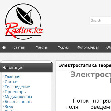
Search
Статьи
Файлы
Форум
Фотогалерея
Об
Электростатика Теоре
Навигация
Электрос
Главная
Статьи
Телевидение
Проекторы
Медиаплееры
Поток напряж
Безопасность
поля. Введе
Звук