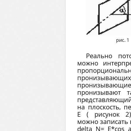
рис. 1
Реально пот
можно интерпре
пропорциональн
пронизывающих
пронизывающ
пронизывают т
представляющий
на плоскость, п
Е ( рисунок 2
можно записать 
delta N= Е*соs a