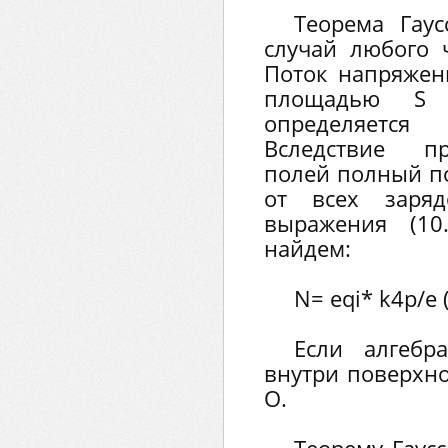
Теорема Гаус
случай любого 
Поток напряжен
площадью S 
определяетс
Вследствие п
полей полный по
от всех заряд
выражения (10
найдем:
N= еqi* k4p/e 
Если алгебр
внутри поверхно
О.