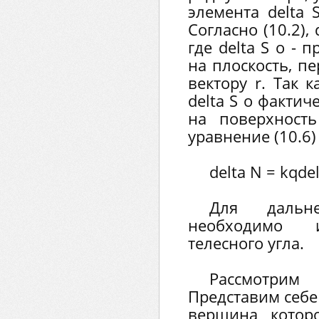
элемента delta 
Согласно (10.2), d
где delta S о - 
на плоскость, п
вектору r. Так к
delta S о фактич
на поверхность
уравнение (10.6)
delta N = kqdel
Для дальне
необходимо и
телесного угла.
Рассмотри
Представим себе
вершина котор