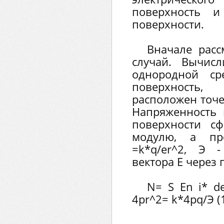
поверхность и
поверхности.
Вначале расс
случай. Вычис
однородной ср
поверхность
расположен точе
Напряженность 
поверхности с
модулю, а пр
=k*q/er^2, Э 
вектора Е через
N= S En i* de
4pr^2= k*4pq/Э (1