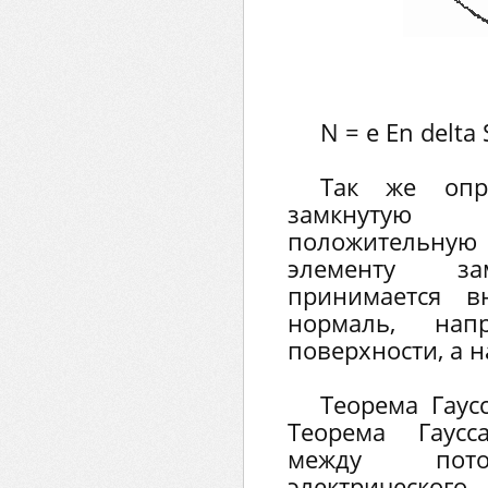
N = е En delta S
Так же опре
замкнутую
положительн
элементу за
принимается в
нормаль, нап
поверхности, а н
Теорема Гаус
Теорема Гаусс
между пото
электрическог