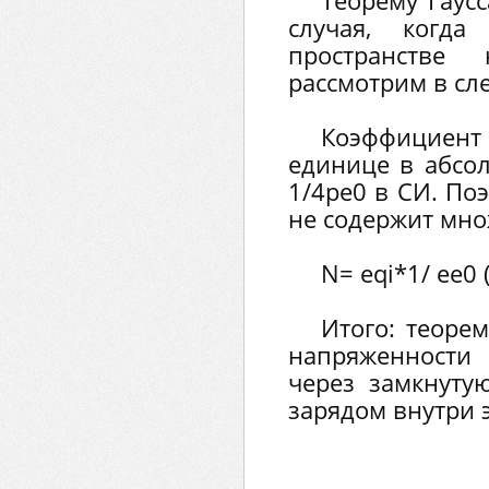
Теорему Гаус
случая, когда
пространстве
рассмотрим в сл
Коэффициент k
единице в абсо
1/4pe0 в СИ. По
не содержит мно
N= еqi*1/ ee0 
Итого: теорем
напряженности
через замкнуту
зарядом внутри 