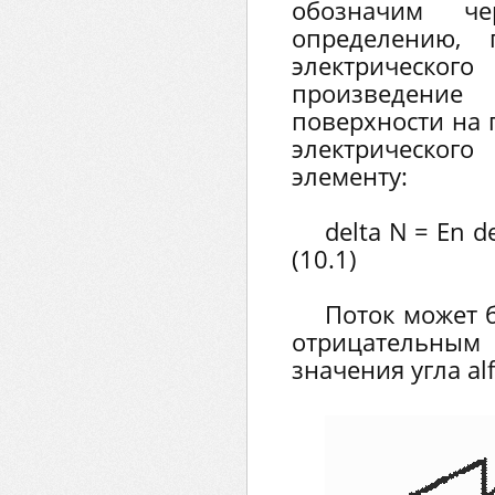
обозначим че
определению, 
электрическо
произведени
поверхности на
электрическо
элементу:
delta N = En de
(10.1)
Поток может 
отрицательн
значения угла аlf