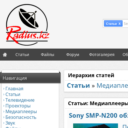
Se
Статьи X
Статьи
Файлы
Форум
Фотогалерея
Об
Иерархия статей
Навигация
Статьи
»
Медиапл
Главная
Статьи
Телевидение
Статьи: Медиаплеер
Проекторы
Медиаплееры
Sony SMP-N200 о
Безопасность
Звук
П