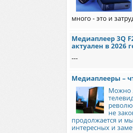
много - это и затру
Медиаплеер 3Q F
актуален в 2026 г
---
Медиаплееры – чт
Можно л
телеви
революц
не зако
продолжается и м
интересных и заме