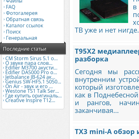
Файлы
в
FAQ
Фотогалерея
п
Обратная связь
х
Каталог ссылок
ТВ уже и нет нигде..
Поиск
Генеральная
Последние статьи
T95X2 медиаплеер
разборка
CM Storm Sirus 5.1 о...
О звуке пара слов...
Edifier М3700 акусти...
Сегодня мы расс
Edifier DA5000 Pro о...
Jetbalance JB-624 ак...
внутренним устро
Genius SW-HF5.1 5050...
который изготовлен
On Air - звук и его ...
Westone TS1 Talk Ser...
как в Поднебесной
Где купить оригиналь...
Creative Inspire T12...
и рангов, начи
заканчивая...
TX3 mini-A обзор