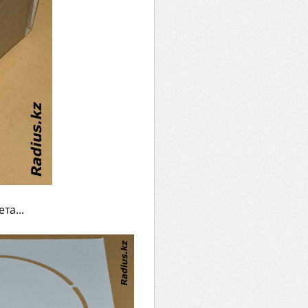
та...