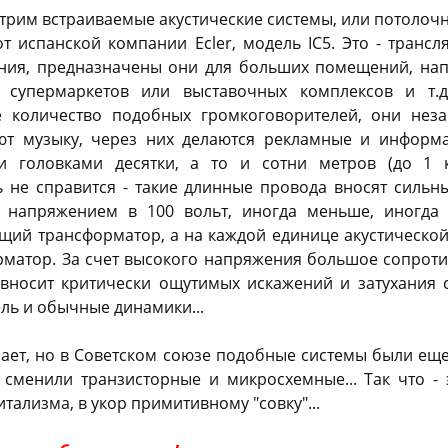
трим встраиваемые акустические системы, или потолоч
т испанской компании Ecler, модель IC5. Это - транс
ния, предназначены они для больших помещений, на
 супермаркетов или выставочных комплексов и т.д
е количество подобных громкоговорителей, они неза
ют музыку, через них делаются рекламные и информа
 головками десятки, а то и сотни метров (до 1 
 не справится - такие длинные провода вносят сильны
 напряжением в 100 вольт, иногда меньше, иногда 
ющий трансформатор, а на каждой единице акустической
атор. За счет высокого напряжения большое сопрот
 вносит критически ощутимых искажений и затухания си
ль и обычные динамики...
нает, но в Советском союзе подобные системы были ещ
 сменили транзисторные и микросхемные... Так что - 
тализма, в укор примитивному "совку"...