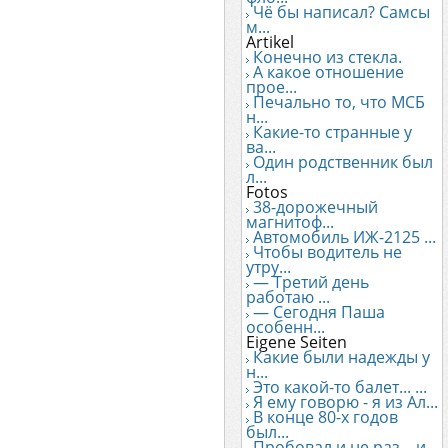
Чё бы написал? Самсы
м...
Artikel
Конечно из стекла.
А какое отношение
прое...
Печально то, что МСБ
н...
Какие-то странные у
ва...
Один родственник был
л...
Fotos
38-дорожечный
магнитоф...
Автомобиль ИЖ-2125 ...
Чтобы водитель не
утру...
— Третий день
работаю ...
— Сегодня Паша
особенн...
Eigene Seiten
Какие были надежды у
н...
Это какой-то балет... ...
Я ему говорю - я из Ал...
В конце 80-х годов
был...
Пробовал и не раз... и...