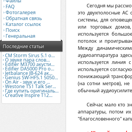
Файлы
Сегодня мы рассмо
FAQ
Фотогалерея
это двухполосные АС о
Обратная связь
системы, для оповеще
Каталог ссылок
или торговых домов,
Поиск
используется большо
Генеральная
потолок и проигрыва
Последние статьи
Между динамическими
аудиоаппаратура здесь
CM Storm Sirus 5.1 о...
О звуке пара слов...
используется линия с
Edifier М3700 акусти...
Edifier DA5000 Pro о...
используется согласу
Jetbalance JB-624 ак...
понижающий трансформ
Genius SW-HF5.1 5050...
On Air - звук и его ...
(на сотни метров), не
Westone TS1 Talk Ser...
обычный аудиоусилите
Где купить оригиналь...
Creative Inspire T12...
Сейчас мало кто з
аппаратуры, потом их
"благословенного" капи