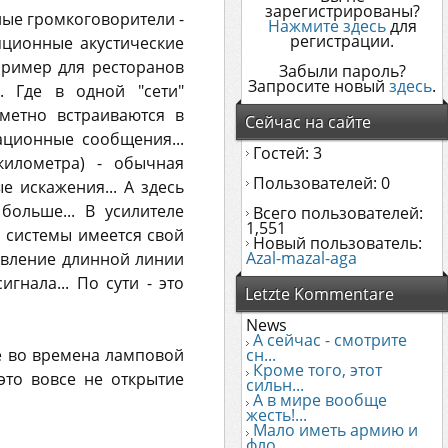
зарегистрированы?
ные громкоговорители -
Нажмите здесь
для
регистрации.
ляционные акустические
пример для ресторанов
Забыли пароль?
Запросите новый
здесь
.
. Где в одной "сети"
метно встраиваются в
Сейчас на сайте
ционные сообщения...
Гостей: 3
километра) - обычная
Пользователей: 0
е искажения... А здесь
больше... В усилителе
Всего пользователей:
1,551
 системы имеется свой
Новый пользователь:
Azal-mazal-aga
ивление длинной линии
гнала... По сути - это
Letzte Kommentare
News
А сейчас - смотрите
е во времена ламповой
сн...
Кроме того, этот
это вовсе не открытие
сильн...
А в мире вообще
жесть!...
Мало иметь армию и
фло...