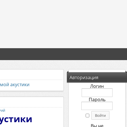
Авторизация
емой акустики
Логин
Пароль
РИЙ
кустики
Вы не