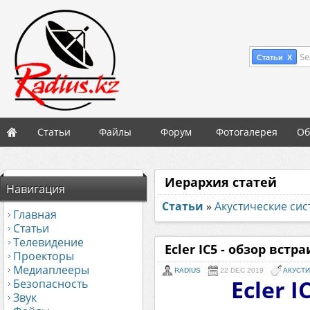
Se
Статьи X
Статьи
Файлы
Форум
Фотогалерея
Об
Иерархия статей
Навигация
Статьи
»
Акустические сис
Главная
Статьи
Телевидение
Ecler IC5 - обзор вст
Проекторы
Медиаплееры
RADIUS
22 DEC 2019
АКУСТИ
Ecler 
Безопасность
Звук