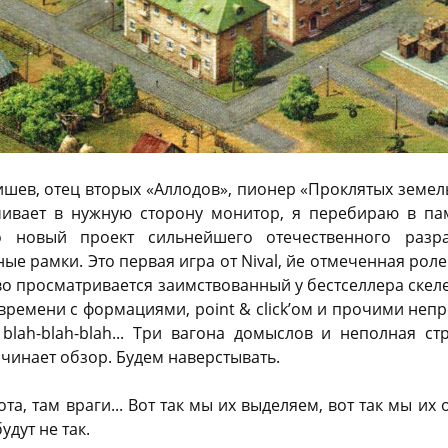
шев, отец вторых «Аллодов», пионер «Проклятых земел
чивает в нужную сторону монитор, я перебираю в п
о новый проект сильнейшего отечественного разр
ые рамки. Это первая игра от Nival, йе отмеченная ро
иво просматривается заимствованный у бестселлера скеле
времени с формациями, point & click’ом и прочими не
 blah-blah-blah... Три вагона домыслов и неполная ст
ачинает обзор. Будем наверстывать.
ота, там враги... Вот так мы их выделяем, вот так мы их 
удут не так.