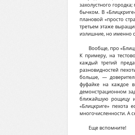
захолустного городка;
бычком. В «Блицкриге
плановой «просто стра
третьем этаже выращив
излишние, но именно о
Вообще, про «Блицк
К примеру, на тестов
каждый третий преда
разновидностей пехоти
больше, — доверител
фуфайке на каждое в
демонстрационном зад
ближайшую рощицу и 
«Блицкриге» пехота е
многочисленности. А с
Еще вспомните!