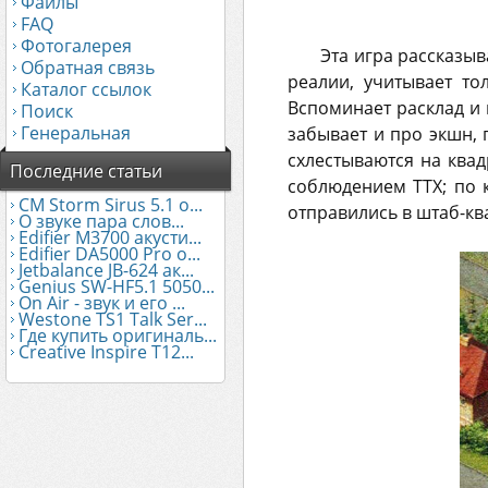
Файлы
FAQ
Фотогалерея
Эта игра рассказыв
Обратная связь
реалии, учитывает т
Каталог ссылок
Вспоминает расклад и 
Поиск
Генеральная
забывает и про экшн, 
схлестываются на квад
Последние статьи
соблюдением ТТХ; по 
CM Storm Sirus 5.1 о...
отправились в штаб-ква
О звуке пара слов...
Edifier М3700 акусти...
Edifier DA5000 Pro о...
Jetbalance JB-624 ак...
Genius SW-HF5.1 5050...
On Air - звук и его ...
Westone TS1 Talk Ser...
Где купить оригиналь...
Creative Inspire T12...