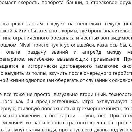
ромает скорость поворота башни, а стрелковое ору
выстрела танкам следует на несколько секунд ост
вкой зайти обязательно с кормы, где броня значительно
типа ограниченного боезапаса и честных зон видимост
ошлом, Nival пристегнул к устоявшейся, казалось бы, 
ие опыта, раздачу званий и апгрейд между 
репаратов, неизбежно вызывающих привыкание. Пр
ащается в исторически достоверного тамагочи: како
о выудить из толпы, всучить после очередного геройст
ценой жизни однополчан оберегать от случайных осколко
е все тоже не просто: визуально вторичный, технолог
ьного как бы предшественника. Игра экплуатирует 
рную, тайловую поверхность и трехмерные юниты, то 
ом направлении, а вот картой — увы, нет. При этом,
з мелочей: из запыленного красного креста на крыше 
сь за лупу) статуи вождя, протянувшего длань под угл