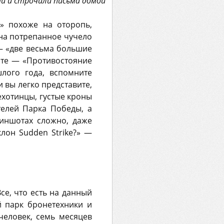
и и строчили письма домой
а» похоже на оторопь,
на потрепанное чучело
— «две весьма большие
ате — «Противостояние
шлого года, вспомните
и вы легко представите,
ехотинцы, густые кроны
елей Парка Победы, а
риншотах сложно, даже
клон Sudden Strike?» —
се, что есть на данный
 парк бронетехники и
человек, семь месяцев