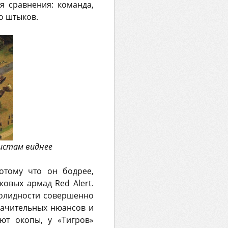
 сравнения: команда,
о штыков.
истам виднее
отому что он бодрее,
овых армад Red Alert.
солидности совершенно
ачительных нюансов и
ют окопы, у «Тигров»