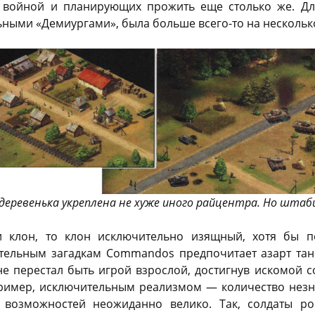
 войной и планирующих прожить еще столько же. Для
ными «Демиургами», была больше всего-то на нескольк
еревенька укреплена не хуже иного райцентра. Но штаб
и клон, то клон исключительно изящный, хотя бы п
ельным загадкам Commandos предпочитает азарт танк
не перестал быть игрой взрослой, достигнув искомой 
ример, исключительным реализмом — количество незн
 возможностей неожиданно велико. Так, солдаты ро