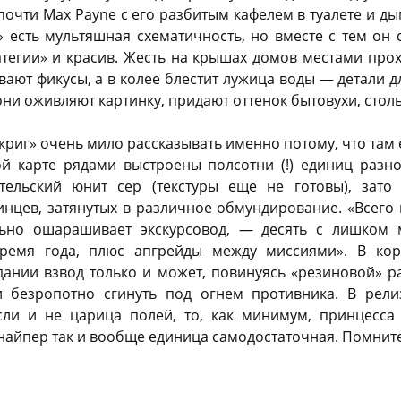
 почти Max Payne с его разбитым кафелем в туалете и 
» есть мультяшная схематичность, но вместе с тем он
тегии» и красив. Жесть на крышах домов местами прох
ают фикусы, а в колее блестит лужица воды — детали 
ни оживляют картинку, придают оттенок бытовухи, столь
риг» очень мило рассказывать именно потому, что там е
ой карте рядами выстроены полсотни (!) единиц разно
тельский юнит сер (текстуры еще не готовы), зат
нцев, затянутых в различное обмундирование. «Всего и
ьно ошарашивает экскурсовод, — десять с лишком
ремя года, плюс апгрейды между миссиями». В коро
ании взвод только и может, повинуясь «резиновой» р
безропотно сгинуть под огнем противника. В релиз
сли и не царица полей, то, как минимум, принцесса
найпер так и вообще единица самодостаточная. Помните