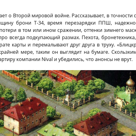
ает о Второй мировой войне. Рассказывает, в точности
олщину брони Т-34, время перезарядки ППШ, надежно
потери в том или ином сражении, оттенки зимнего маск
про всегда подкупающий размах. Пехота, бронетехника
рате карты и перемалывают друг друга в труху. «Блицк
крайней мере, таким он выглядит на бумаге. Скользк
ртиру компании Nival и убедились, что анонсы не врут.