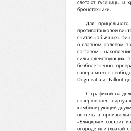
слетают гусеницы и х
бронетехники.
Для прицельного 
противотанковой винто
считая «обычных» фич 
о славном ролевом пр
составом накоплен
сильнодействующих п
безболезненно превр
сапера можно свободн
Dogmeat’a из Fallout 
С графикой на дел
совершеннее виртуал
комбинирующий двухме
вертеть в произвольн
«Блицкриг» состоит и
огороде или (хватайте