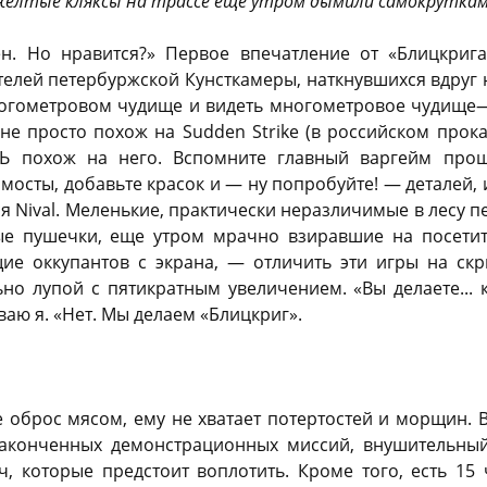
-желтые кляксы на трассе еще утром дымили самокруткам
ен. Но нравится?» Первое впечатление от «Блицкриг
елей петербуржской Кунсткамеры, наткнувшихся вдруг 
ногометровом чудище и видеть многометровое чудище
 не просто похож на Sudden Strike (в российском прок
ЕНЬ похож на него. Вспомните главный варгейм про
мосты, добавьте красок и — ну попробуйте! — деталей, 
ся Nival. Меленькие, практически неразличимые в лесу п
ые пушечки, еще утром мрачно взиравшие на посетит
ие оккупантов с экрана, — отличить эти игры на ск
но лупой с пятикратным увеличением. «Вы делаете... 
ю я. «Нет. Мы делаем «Блицкриг».
 оброс мясом, ему не хватает потертостей и морщин. В
законченных демонстрационных миссий, внушительный
, которые предстоит воплотить. Кроме того, есть 15 