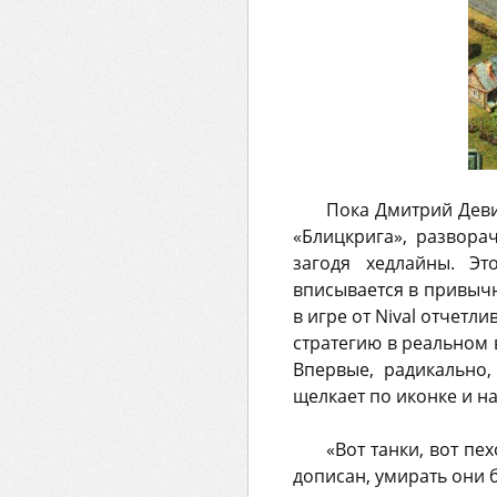
Пока Дмитрий Деви
«Блицкрига», развора
загодя хедлайны. Эт
вписывается в привычн
в игре от Nival отчетл
стратегию в реальном 
Впервые, радикально,
щелкает по иконке и н
«Вот танки, вот пех
дописан, умирать они б