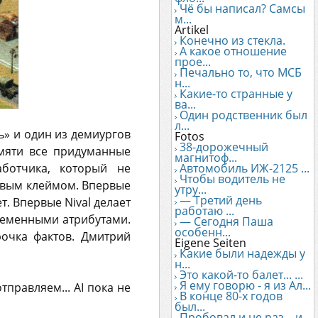
Чё бы написал? Самсы
м...
Artikel
Конечно из стекла.
А какое отношение
прое...
Печально то, что МСБ
н...
Какие-то странные у
ва...
Один родственник был
л...
ь» и один из демиургов
Fotos
38-дорожечный
амяти все придуманные
магнитоф...
аботчика, который не
Автомобиль ИЖ-2125 ...
Чтобы водитель не
левым клеймом. Впервые
утру...
— Третий день
т. Впервые Nival делает
работаю ...
пременными атрибутами.
— Сегодня Паша
особенн...
рочка фактов. Дмитрий
Eigene Seiten
Какие были надежды у
н...
Это какой-то балет... ...
Я ему говорю - я из Ал...
отправляем... AI пока не
В конце 80-х годов
был...
Пробовал и не раз... и...