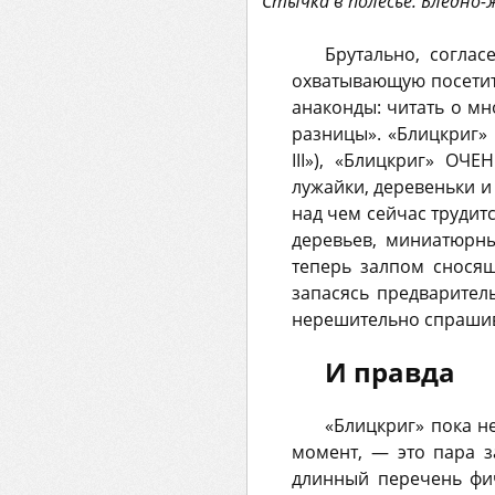
Стычка в полесье. Бледно
Брутально, соглас
охватывающую посетит
анаконды: читать о м
разницы». «Блицкриг»
III»), «Блицкриг» ОЧ
лужайки, деревеньки и 
над чем сейчас трудит
деревьев, миниатюрн
теперь залпом сносящ
запасясь предваритель
нерешительно спрашива
И правда
«Блицкриг» пока не
момент, — это пара 
длинный перечень фич