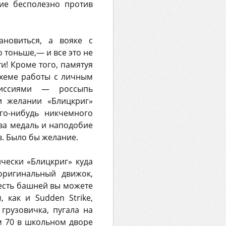
жие бесполезно против
ановиться, а вояке с
 тоньше,— и все это не
и! Кроме того, памятуя
схеме работы с личным
миссиями — россыпь
и желании «Блицкриг»
го-нибудь никчемного
ва медаль и наподобие
в. Было бы желание.
ически «Блицкриг» куда
оригинальный движок,
есть башней вы можете
 как и Sudden Strike,
грузовичка, пугала на
ом 70 в школьном дворе