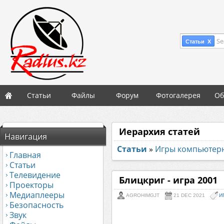
Se
Статьи X
Статьи
Файлы
Форум
Фотогалерея
Об
Иерархия статей
Навигация
Статьи
»
Игры компьютер
Главная
Статьи
Телевидение
Блицкриг - игра 2001
Проекторы
Медиаплееры
AGROHIMGJT
21 DEC 2021
И
Безопасность
Звук