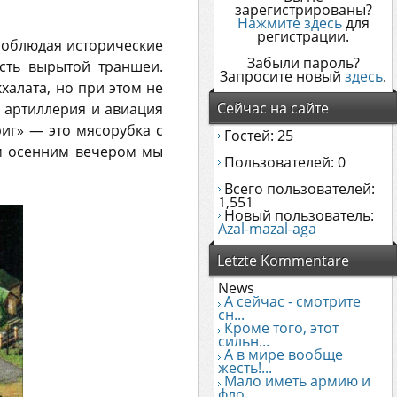
зарегистрированы?
Нажмите здесь
для
регистрации.
 соблюдая исторические
Забыли пароль?
сть вырытой траншеи.
Запросите новый
здесь
.
халата, но при этом не
Сейчас на сайте
, артиллерия и авиация
риг» — это мясорубка с
Гостей: 25
им осенним вечером мы
Пользователей: 0
Всего пользователей:
1,551
Новый пользователь:
Azal-mazal-aga
Letzte Kommentare
News
А сейчас - смотрите
сн...
Кроме того, этот
сильн...
А в мире вообще
жесть!...
Мало иметь армию и
фло...