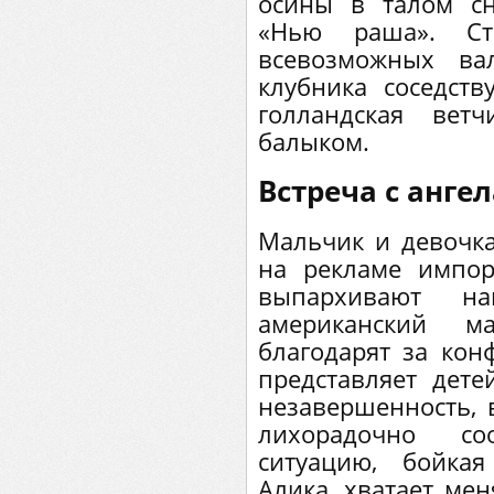
осины в талом сн
«Нью раша». С
всевозможных ва
клубника соседств
голландская вет
балыком.
Встреча с анге
Мальчик и девочка 
на рекламе импо
выпархивают на
американский ма
благодарят за кон
представляет дет
незавершенность, в
лихорадочно со
ситуацию, бойкая
Алика, хватает мен