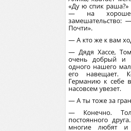
«Ду ю спик раша?» 
— на хорошен
замешательство: —
Почти».
— А кто же к вам хо
— Дядя Хассе, Том
очень добрый и 
одного нашего мал
его навещает. 
Германию к себе в
насовсем увезет.
— А ты тоже за гра
— Конечно. То
постоянного друг
многие любят и 