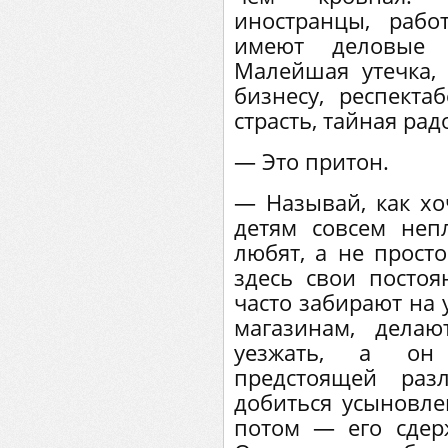
иностранцы, раб
имеют деловые 
Малейшая утечка,
бизнесу, респекта
страсть, тайная радо
— Это притон.
— Называй, как хо
детям совсем неп
любят, а не прост
здесь свои постоя
часто забирают на 
магазинам, делаю
уезжать, а он 
предстоящей раз
добиться усыновле
потом — его сдер