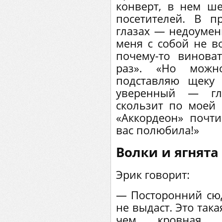
конверт, в нем ше
посетителей. В п
глазах — недоумен
меня с собой не в
почему-то винова
раз». «Но мож
подставляю щеку 
уверенный — гл
скользит по моей к
«Аккордеон» почти
вас полюбила!»
Волки и ягнята
Эрик говорит:
— Посторонний сюда
не выдаст. Это так
чем кровная. К