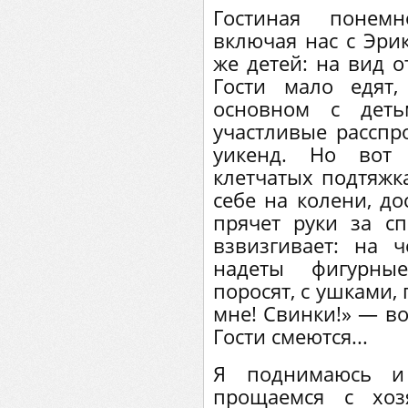
Гостиная понемн
включая нас с Эрик
же детей: на вид о
Гости мало едят
основном с деть
участливые расспр
уикенд. Но вот
клетчатых подтяжка
себе на колени, до
прячет руки за сп
взвизгивает: на ч
надеты фигурны
поросят, с ушками, 
мне! Свинки!» — во
Гости смеются...
Я поднимаюсь и
прощаемся с хоз