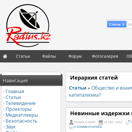
Se
Статьи X
Статьи
Файлы
Форум
Фотогалерея
Об
Иерархия статей
Навигация
Статьи
»
Общество и вза
Главная
капитализма?
Статьи
Телевидение
Проекторы
Невинные издержки 
Медиаплееры
Безопасность
DANIELKADEP
16 DEC 2024
Звук
0 КОММЕНТАРИЕВ