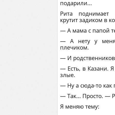
подарили...
Рита поднимает 
крутит задиком в к
— А мама с папой т
— А нету у меня
плечиком.
— И родственников
— Есть, в Казани. 
злые.
— Ну а сюда-то как
— Так... Просто. — 
Я меняю тему: