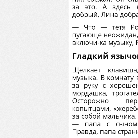
за это. А здесь 
добрый, Лина добрая
— Что — тетя Ро
пугающе неожидан,
включи-ка музыку, Р
Гладкий язычо
Щелкает клавиша
музыка. В комнату 
за руку с хороше
мордашка, трогат
Осторожно пер
копытцами, «жеребе
за собой мальчика.
— папа с сыном 
Правда, папа стран