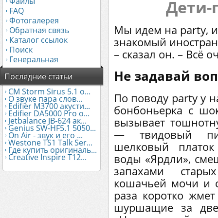
Файлы
Дети-
FAQ
Фотогалерея
Мы идем на party, 
Обратная связь
Каталог ссылок
знакомый иностране
Поиск
– сказал он. – Всё 
Генеральная
Не задавай во
Последние статьи
CM Storm Sirus 5.1 о...
По поводу party у 
О звуке пара слов...
Edifier М3700 акусти...
бонбоньерка с шо
Edifier DA5000 Pro о...
вызывает тошнотн
Jetbalance JB-624 ак...
Genius SW-HF5.1 5050...
— твидовый пи
On Air - звук и его ...
Westone TS1 Talk Ser...
шелковый платок
Где купить оригиналь...
воды «Ярдли», см
Creative Inspire T12...
запахами стар
кошачьей мочи и с
раза коротко жмет
шуршащие за две