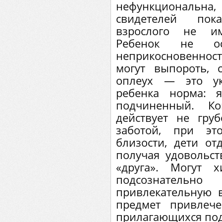
нефункциональна
свидетелей пок
взрослого не и
Ребенок не ос
неприкосновенно
могут выпороть, 
оплеух — это ук
ребенка норма:
подчиненный. Ко
действует не гру
заботой, при эт
близости, дети от
получая удовольст
«друга». Могут 
подсознательн
привлекательную 
предмет привлеч
прилагающихся пода