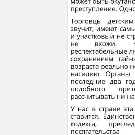
может быть окутано
преступление. Одн
Торговцы детски
звучит, имеют самы
и участковый не с
не вхожи. К
респектабельные л
сохранением тайн
возраста реально н
насилию. Органы 
последние два го
подобного при
рассчитывать ни на
У нас в стране эт
ставится. Единстве
кодекса, пресл
посягательств