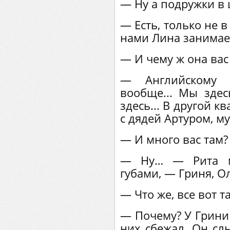
— Ну а подружки в 
— Есть, только не в
нами Лина занимает
— И чему ж она вас
— Английскому 
вообще... Мы здес
здесь... В другой 
с дядей Артуром, м
— И много вас там?
— Ну… — Рита м
губами, — Гриня, Ол
— Что же, все вот т
— Почему? У Грини 
них сбежал. Он сл