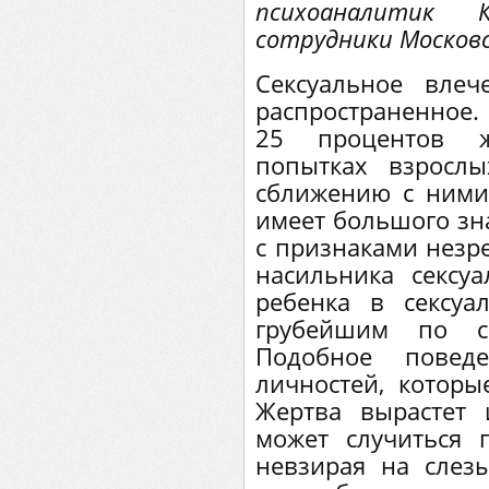
психоаналитик
сотрудники Москов
Сексуальное вле
распространенное.
25 процентов 
попытках взросл
сближению с ними 
имеет большого зна
с признаками незре
насильника сексу
ребенка в сексуа
грубейшим по с
Подобное повед
личностей, которы
Жертва вырастет 
может случиться г
невзирая на слезы