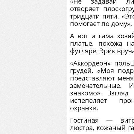
«Не задавай ли
отворяет плоскогр
тридцати пяти. «Эт
помогает по дому»,
А вот и сама хозя
платье, похожа н
футляре. Эрик вруч
«Аккордеон» польщ
грудей. «Моя подр
представляют меня.
замечательные.
знакомо». Взгляд
испепеляет прон
охранки.
Гостиная — витр
люстра, кожаный га