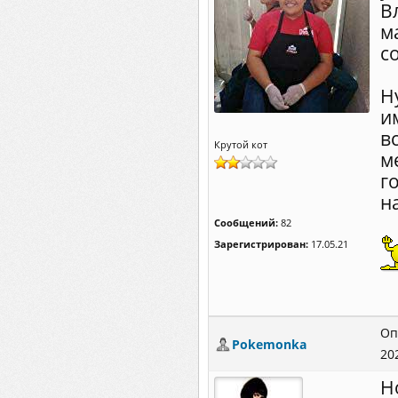
В
м
с
Н
и
в
Крутой кот
м
г
н
Сообщений:
82
Зарегистрирован:
17.05.21
Оп
Pokemonka
20
Н