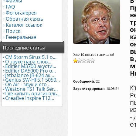
В
Файлы
FAQ
п
Фотогалерея
в
Обратная связь
т
Каталог ссылок
о
Поиск
к
Генеральная
о
Последние статьи
в
Уже 10 постов написано!
CM Storm Sirus 5.1 о...
в
О звуке пара слов...
м
Edifier М3700 акусти...
Edifier DA5000 Pro о...
Н
Jetbalance JB-624 ак...
Genius SW-HF5.1 5050...
Сообщений:
22
On Air - звук и его ...
К
Westone TS1 Talk Ser...
Зарегистрирован:
10.06.21
Где купить оригиналь...
Р
Creative Inspire T12...
п
и
- 
о