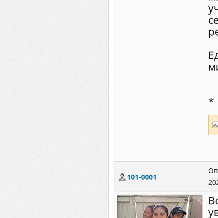
у
с
р
Е
м
*
Оп
101-0001
20
В
у