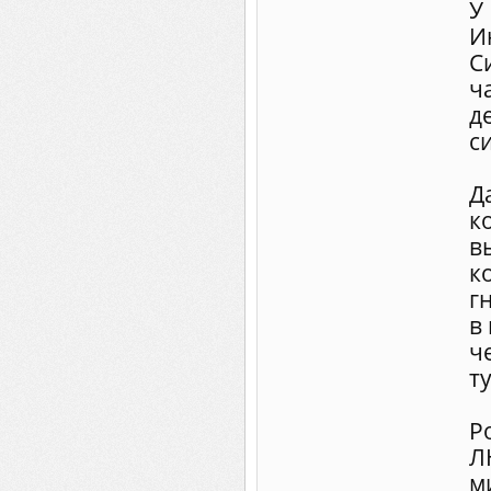
У
И
С
ч
д
с
Д
к
в
к
г
в
ч
т
Р
Л
м