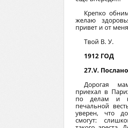
Крепко обним
желаю здоров
привет и от меня
Твой В. У.
1912 ГОД
27.V. Послан
Дорогая ма
приехал в Пари
по делам и 
печальной вес
уверен, что д
смогут: слишк
такого ареста. 