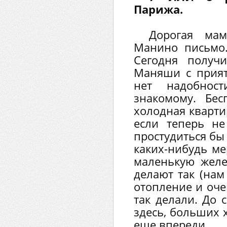
Парижа.
Дорогая мам
Манино письмо.
Сегодня получ
Маняши с прият
нет надобнос
знакомому. Бес
холодная кварти
если теперь не
простудиться бы 
каких-нибудь ме
маленькую желе
делают так (нам
отопление и оче
так делали. До 
здесь, больших 
еще впереди...