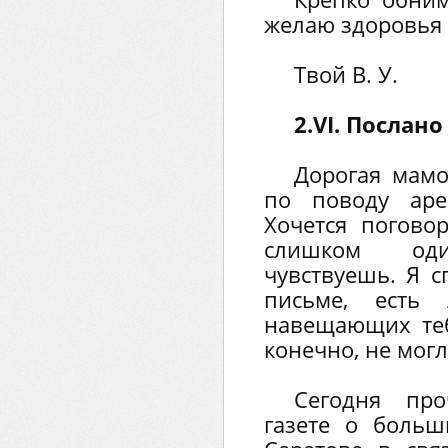
желаю здоровья 
Твой В. У.
2.VI. Послан
Дорогая мамо
по поводу ар
Хочется погово
слишком од
чувствуешь. Я 
письме, есть
навещающих теб
конечно, не мог
Сегодня про
газете о больш