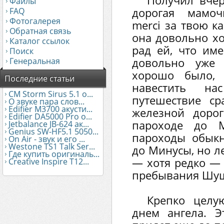
Получил вчер
Файлы
FAQ
дорогая мамоч
Фотогалерея
merci за твою к
Обратная связь
она довольно хо
Каталог ссылок
рад ей, что им
Поиск
Генеральная
довольно уже 
хорошо было, 
Последние статьи
навестить н
CM Storm Sirus 5.1 о...
путешествие ср
О звуке пара слов...
Edifier М3700 акусти...
железной доро
Edifier DA5000 Pro о...
пароходе до 
Jetbalance JB-624 ак...
Genius SW-HF5.1 5050...
пароходы обык
On Air - звук и его ...
Westone TS1 Talk Ser...
до Минусы, но л
Где купить оригиналь...
— хотя редко — 
Creative Inspire T12...
пребывания Шуша
Крепко целу
днем ангела. Э