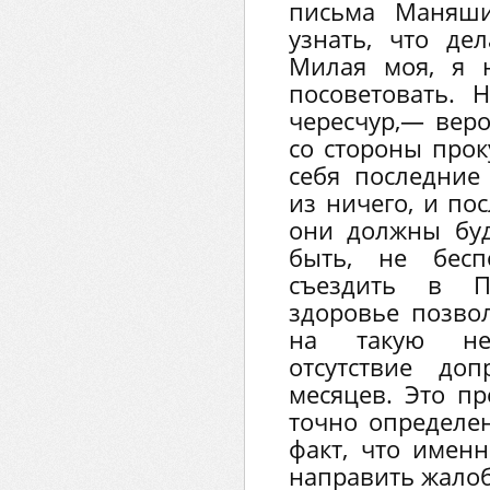
письма Маняши
узнать, что де
Милая моя, я 
посоветовать. Н
чересчур,— вер
со стороны прок
себя последние
из ничего, и по
они должны буд
быть, не бес
съездить в Пе
здоровье позвол
на такую не
отсутствие до
месяцев. Это пр
точно определе
факт, что именн
направить жалобу