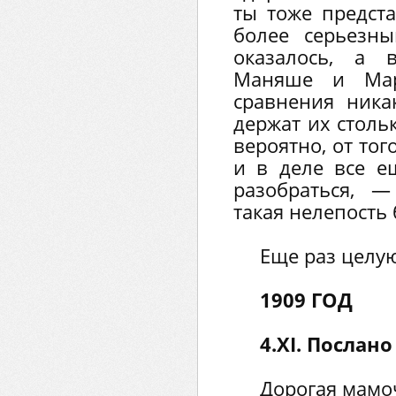
ты тоже предста
более серьезн
оказалось, а
Маняше и Ма
сравнения ника
держат их стольк
вероятно, от тог
и в деле все е
разобраться, —
такая нелепость
Еще раз целую
1909 ГОД
4.XI. Послан
Дорогая мамо