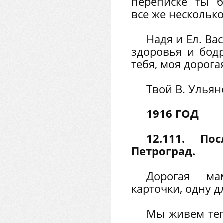
переписке ты б
все же несколько
Надя и Ел. Ва
здоровья и бод
тебя, моя дорога
Твой В. Ульян
1916 ГОД
12.111. П
Петроград.
Дорогая ма
карточки, одну 
Мы живем теп