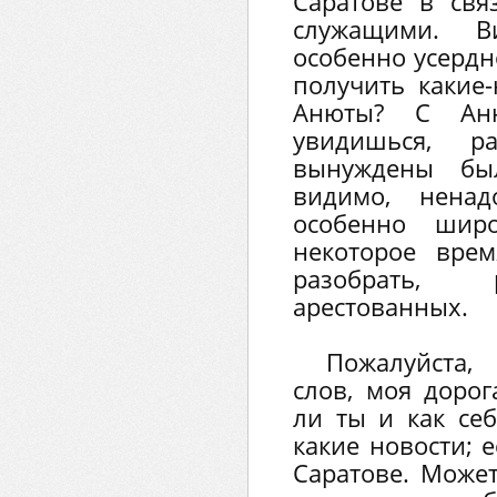
Саратове в св
служащими. В
особенно усердно
получить какие
Анюты? С Аню
увидишься, 
вынуждены был
видимо, ненад
особенно шир
некоторое вре
разобрать, 
арестованных.
Пожалуйста,
слов, моя дорог
ли ты и как се
какие новости; 
Саратове. Может