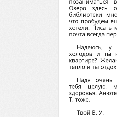
позаниматься 
Озеро здесь о
библиотеки мно
что пробудем ещ
хотели. Писать 
почта всегда пе
Надеюсь, у
холодов и ты 
квартире? Жела
тепло и ты отдох
Надя очень 
тебя целую, 
здоровья. Анют
Т. тоже.
Твой В. У.