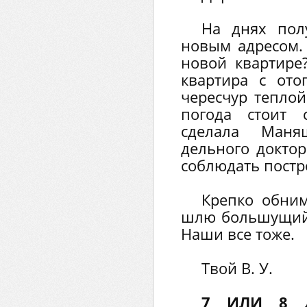
На днях пол
новым адресом. 
новой квартире
квартира с ото
чересчур тепло
погода стоит 
сделала Ман
дельного доктор
соблюдать постро
Крепко обним
шлю большущий
Наши все тоже.
Твой В. У.
7 ИЛИ 8 Д