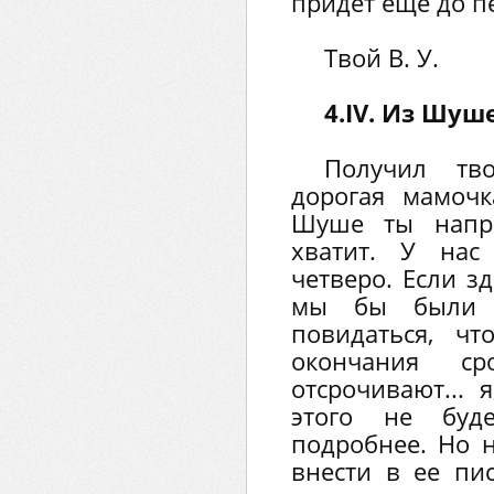
придет еще до п
Твой В. У.
4.IV. Из Шуш
Получил тв
дорогая мамоч
Шуше ты напра
хватит. У нас
четверо. Если з
мы бы были 
повидаться, ч
окончания ср
отсрочивают... 
этого не буд
подробнее. Но 
внести в ее пи