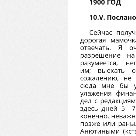
1900 ГОД
10.V. Послано
Сейчас получ
дорогая мамочк
отвечать. Я о
разрешение на
разумеется, н
им; выехать о
сожалению, не 
сюда мне бы у
улажения фина
дел с редакция
здесь дней 5—7 
конечно, неважн
позже или рань
Анютиными (кста