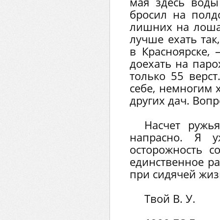
мая здесь воды
бросил на полдо
лишних на лоша
лучше ехать так
в Красноярске,
доехать на паро
только 55 верст
себе, немногим х
других дач. Вопр
Насчет ружь
напрасно. Я 
осторожность с
единственное ра
при сидячей жиз
Твой В. У.