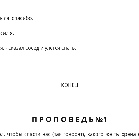
была, спасибо.
сил я.
, - сказал сосед и улёгся спать.
КОНЕЦ
П Р О П О В Е Д Ь №1
, чтобы спасти нас (так говорят), какого же ты хрена 