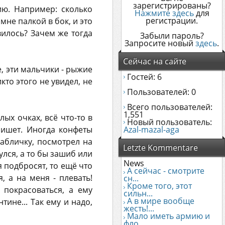
зарегистрированы?
ию. Например: сколько
Нажмите здесь
для
регистрации.
мне палкой в бок, и это
илось? Зачем же тогда
Забыли пароль?
Запросите новый
здесь
.
Сейчас на сайте
, эти мальчики - рыжие
Гостей: 6
кто этого не увидел, не
Пользователей: 0
Всего пользователей:
1,551
ых очках, всё что-то в
Новый пользователь:
апишет. Иногда конфеты
Azal-mazal-aga
абличку, посмотрел на
Letzte Kommentare
улся, а то бы зашиб или
News
я подбросят, то ещё что
А сейчас - смотрите
я, а на меня - плевать!
сн...
Кроме того, этот
 покрасоваться, а ему
сильн...
А в мире вообще
тине... Так ему и надо,
жесть!...
Мало иметь армию и
фло...