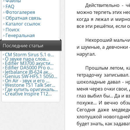
Файлы
Действительно - ч
FAQ
Фотогалерея
можно терпеть этих нес
Обратная связь
когда я лежал и мирн
Каталог ссылок
все эти решётки, если 
Поиск
Генеральная
Нехороший мальчиш
Последние статьи
и шумные, а девчонки -
наругал.
CM Storm Sirus 5.1 о...
О звуке пара слов...
Edifier М3700 акусти...
Edifier DA5000 Pro о...
Прошлым летом, каж
Jetbalance JB-624 ак...
тетрадочку записывал.
Genius SW-HF5.1 5050...
On Air - звук и его ...
шоколадные давал - н
Westone TS1 Talk Ser...
меня через очки свои, 
Где купить оригиналь...
Creative Inspire T12...
глаз выбил бы... Да и 
похуже... И вечно обзы
Сегодня даже медведю
хлопушкой новогодней, 
будет знать, как задава