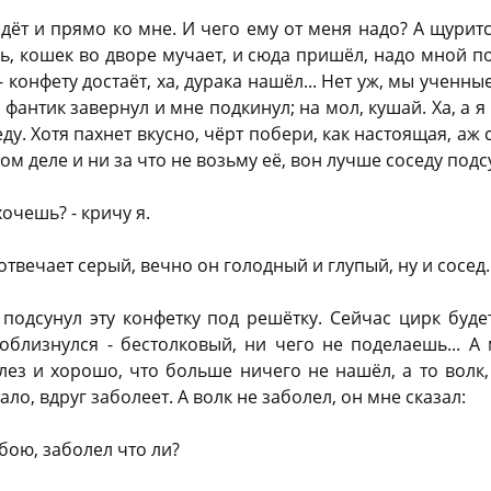
ёт и прямо ко мне. И чего ему от меня надо? А щурится
ь, кошек во дворе мучает, и сюда пришёл, надо мной по
 - конфету достаёт, ха, дурака нашёл... Нет уж, мы ученн
 фантик завернул и мне подкинул; на мол, кушай. Ха, а я 
еду. Хотя пахнет вкусно, чёрт побери, как настоящая, аж
мом деле и ни за что не возьму её, вон лучше соседу подс
хочешь? - кричу я.
 отвечает серый, вечно он голодный и глупый, ну и сосед..
 подсунул эту конфетку под решётку. Сейчас цирк буде
 облизнулся - бестолковый, ни чего не поделаешь... А
лез и хорошо, что больше ничего не нашёл, а то волк, 
ало, вдруг заболеет. А волк не заболел, он мне сказал:
обою, заболел что ли?