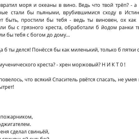
ратил моря и океаны в вино. Ведь что твой трёп? - а 
орые стали бы пьяными, врубившимися сходу в Исти
т быть, простили бы тебя - ведь ты виновен, ох как
яли бы с грязного креста, обработали б йодом ранки т
или бы тебя с богом до дому…
да б ты делся! Понёсся бы как миленький, только б пятки 
 мученического креста? - хрен моржовый? Н И К Т 0 !
 повелось, что всякий Спаситель рвётся спасать, не умея 
ытрет!
л пожарником,
оджигателем.
меня сделал свиньёй,