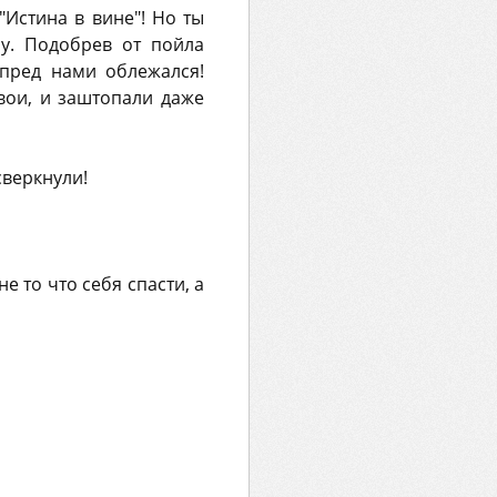
"Истина в вине"! Но ты
ну. Подобрев от пойла
 пред нами облежался!
вои, и заштопали даже
сверкнули!
не то что себя спасти, а