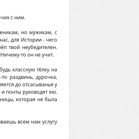
чих с ним.
ченикам, но мужикам, с
нас, для Истории - чего
рёп твой неубедителен.
 Ничему-то он не учит.
будь классную тёлку на
-то раздвинь, дурочка,
яется до отсасыванья у
 и понты руководят ею.
нницы, которая не была
ываешь всем нам услугу