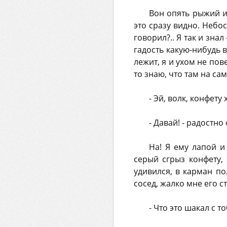
Вон опять рыжий ид
это сразу видно. Небос
говорил?.. Я так и знал
гадость какую-нибудь в
лежит, я и ухом не пов
то знаю, что там на са
- Эй, волк, конфету 
- Давай! - радостно
На! Я ему лапой и
серый сгрыз конфету,
удивился, в карман по
сосед, жалко мне его ст
- Что это шакал с т