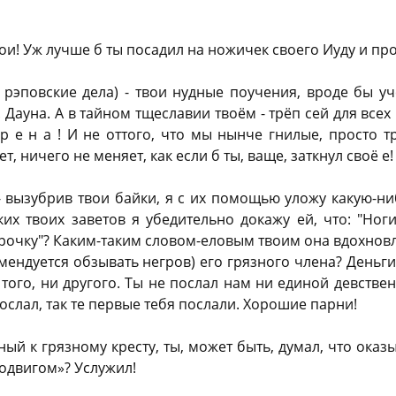
ои! Уж лучше б ты посадил на ножичек своего Иуду и про
о рэповские дела) - твои нудные поучения, вроде бы у
ауна. А в тайном тщеславии твоём - трёп сей для всех 
р е н а ! И не оттого, что мы нынче гнилые, просто т
, ничего не меняет, как если б ты, ваще, заткнул своё е!
- вызубрив твои байки, я с их помощью уложу какую-ни
х твоих заветов я убедительно докажу ей, что: "Ноги
рочку"? Каким-таким словом-еловым твоим она вдохновл
мендуется обзывать негров) его грязного члена? Деньги
 того, ни другого. Ты не послал нам ни единой девстве
ослал, так те первые тебя послали. Хорошие парни!
й к грязному кресту, ты, может быть, думал, что оказ
подвигом»? Услужил!