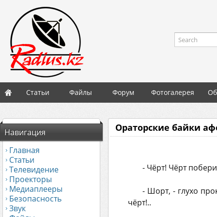
Search
Статьи
Файлы
Форум
Фотогалерея
Об
Ораторские байки аф
Навигация
Главная
Статьи
- Чёрт! Чёрт побери
Телевидение
Проекторы
Медиаплееры
- Шорт, - глухо пр
Безопасность
чёрт!..
Звук