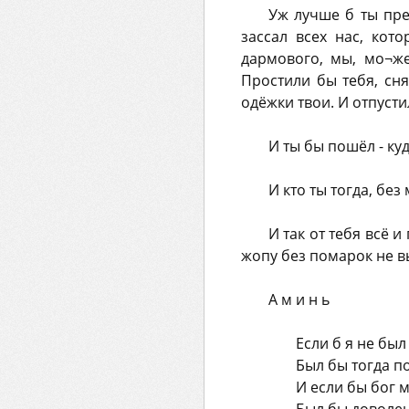
Уж лучше б ты прев
зассал всех нас, кот
дармового, мы, мо¬же
Простили бы тебя, сн
одёжки твои. И отпуст
И ты бы пошёл - ку
И кто ты тогда, без
И так от тебя всё и
жопу без помарок не в
А м и н ь
Если б я не бы
Был бы тогда п
И если бы бог 