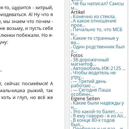
Чё бы написал? Самсы
-то, щурится - хитрый,
м...
Artikel
издеваться. А! Ну что я
Конечно из стекла.
А какое отношение
ые, мы знаем что почем -
прое...
не возьму, и пусть себе
Печально то, что МСБ
н...
 слюнки побежали. Но я-
Какие-то странные у
уну:
ва...
Один родственник был
л...
Fotos
38-дорожечный
магнитоф...
Автомобиль ИЖ-2125 ...
.
Чтобы водитель не
утру...
— Третий день
т, сейчас посмеёмся! А
работаю ...
— Сегодня Паша
 мальчишка рыжий, так
особенн...
хоть и глуп, но всё же
Eigene Seiten
Какие были надежды у
н...
Это какой-то балет... ...
Я ему говорю - я из Ал...
В конце 80-х годов
был...
Пробовал и не раз... и...