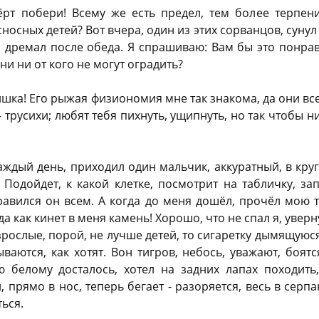
ёрт побери! Всему же есть предел, тем более терпен
носных детей? Вот вчера, один из этих сорванцов, сунул 
о дремал после обеда. Я спрашиваю: Вам бы это понрав
они ни от кого не могут оградить?
ка! Его рыжая физиономия мне так знакома, да они все
 трусихи; любят тебя пихнуть, ущипнуть, но так чтобы ни
дый день, приходил один мальчик, аккуратный, в кругл
 Подойдет, к какой клетке, посмотрит на табличку, з
равился он всем. А когда до меня дошёл, прочёл мою т
да как кинет в меня камень! Хорошо, что не спал я, уверн
взрослые, порой, не лучше детей, то сигаретку дымящуюс
ваются, как хотят. Вон тигров, небось, уважают, боятс
 белому досталось, хотел на задних лапах походить,
прямо в нос, теперь бегает - разоряется, весь в серпан
ться.