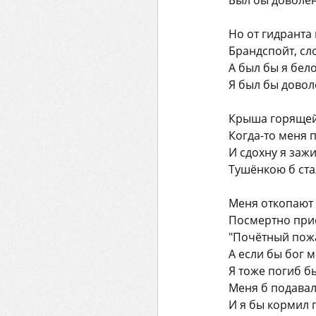
Был бы доволен
Но от гидранта 
Брандспойт, сл
А был бы я бел
Я был бы довол
Крыша горящей
Когда-то меня 
И сдохну я зажи
Тушёнкою б ста
Меня откопают 
Посмертно прис
"Почётный пож
А если бы бог м
Я тоже погиб бы
Меня б подавал
И я бы кормил 