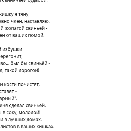
 свинячьей судьбой.
кишку я тяну,
овно член, наставляю.
ой жопатой свиньёй -
ен от ваших помой.
 избушки
перегонит,
во... был бы свиньёй -
л, такой дорогой!
и кости почистят,
тавят –
арный".
еня сделал свиньёй,
 в соку, молодой!
и в лучших домах,
глистов в ваших кишках.