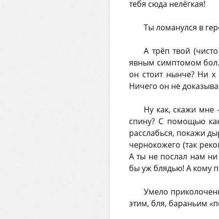
тебя сюда нелёгкая!
Ты ломанулся в гер
А трёп твой (чист
явным симптомом бол. Д
он стоит нынче? Ни х 
Ничего он не доказывает
Ну как, скажи мне 
спину? С помощью каки
расслабься, покажи ды
чернокожего (так реко
А ты не послал нам ни
бы уж блядью! А кому п
Умело приколоченны
этим, бля, бараньим «