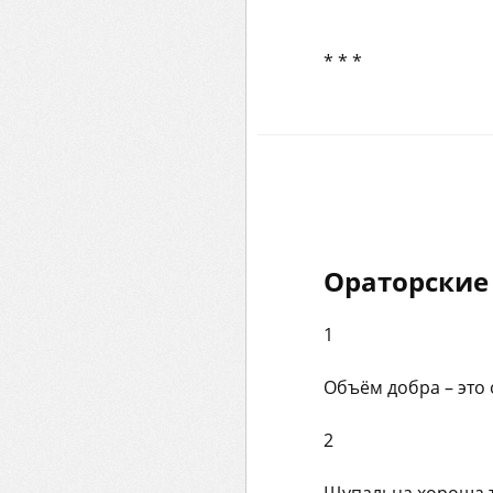
* * *
Ораторские
1
Объём добра – это 
2