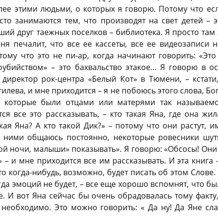
лее этими людьми, о которых я говорю. Потому что если
сто занимаются тем, что производят на свет детей – э
ий друг таежных поселков – библиотека. Я просто там 
ня печалит, что все ее кассеты, все ее видеозаписи 
тому что это не пи-ар, когда начинают говорить: «Это
убийством» – это бахвальство этакое... Я говорю в ос
 директор рок-центра «Белый Кот» в Тюмени, – кстат
гилева, и мне приходится – я не побоюсь этого слова, Бог
, которые были отцами или матерями так называемо
я все это рассказывать, – кто такая Яна, где она жи
кая Яна? А кто такой Дик?» – потому что они растут, им
с ними общаюсь постоянно, некоторые ровесники шутят
ой ночи, малыши» показывать». Я говорю: «Обсосы! Они 
– и мне приходится все им рассказывать. И эта книга –
о когда-нибудь, возможно, будет писать об этом Слове. 
когда эмоций не будет, – все еще хорошо вспомнят, что б
е. И вот Яна сейчас бы очень обрадовалась тому факту, 
 необходимо. Это можно говорить: « Да ну! Да Яне сл