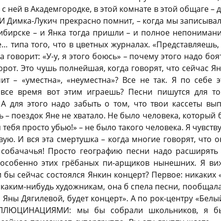
 с ней в Академгородке, в этой комнате в этой общаге – д
 И Димка-Лукич прекрасно помнит, – когда мы записыва
ибирске – и Янка тогда пришли – и полное непонимани
 типа того, что в цветных журналах. «Представляешь, –
 говорит: «У-у, я этого боюсь» – почему этого надо боя
орот. Это чушь полнейшая, когда говорят, что сейчас 
ит – «уместна», «неуместна»? Все не так. Я по себе 
 все время вот этим играешь? Песни пишутся для т
А для этого надо забыть о том, что твои кассеты вып
ь – поездок Яне не хватало. Не было человека, который бы
 тебя просто убью!» – не было такого человека. Я чувству
вую. И вся эта смертушка – когда многие говорят, что 
 собачачья! Просто географию песни надо расширять
а особенно этих грёбаных пи-арщиков нынешних. Я виж
и бы сейчас состоялся Янкин концерт? Первое: никаких «
каким-нибудь художникам, она б спела песни, пообщалась
, Яны Дягилевой, будет концерт». А по рок-центру «Белы
ЮЦИНАЦИЯМИ: мы бы собрали школьников, я бы 