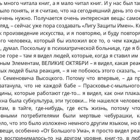
 много читала книг, а я мало читал книг. И у нас был т
ыло понять, и я считаю, что на сегодняшний день это оч
 очень нужно. Получается очень интересная вещь: само
гляд, – сейчас уже пора создавать «Лигу Защиты Имен». 
к произведение искусства, и я повторяю, и буду повторя
ого человека, который бы изложил все то, о чем кажды
, думал. Поскольку в психиатрической больнице, где я б
ое горе – там я видел людей, которые, когда я ставил им 
ым Элементам, ВЕЛИКИЕ ОКТЯБРИ – я видел, какая реак
х людей была реакция, – я не побоюсь этого сказать, –
 Семеновича Высоцкого. Потому что впервые, – да пр
ватанула, что не каждой бабе – Прасковье-с-мыльного-
ины, которые работают где-то… я видел, как они плакал
ужна была субкультура, эти тусовки… Не нашелся человек
там, в тайге, где-нибудь, где есть жизнь, потому чт
новными потребителями были мертвые чебурашки, к
ло, что это было изложено немного другим языком, но в
 вещи, особенно «От Большого Ума», я просто видел реа
то воспринималось-то на другом уровне, книг-то, в л