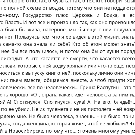
– я говорю о поэтах, о музыкантах, о тех, кто говорит яз
 по полной схеме от водки, потому что они не поддают
очному. Государство плюс Церковь и Водка, а е
то Власть. И вот все и произошло так, как оно произошл
на была бы жива, наверное, мы бы еще с ней подумали
нет. Пользуясь тем, что я ее видел в этой жизни, знать,
 сама-то она знала ли себя? Кто об этом может знать
у нее бы все получилось, и потом она бы от души порадо
исходит. А что касается ее смерти, что касается всего
те люди, которые с ней водку хряпали или что-то еще, пес
носиться к выпуску книг о ней, поскольку лично они ниче
зни: пьем вместе, общаемся вместе, а чтоб придти хот
ловечески, все по-человечески… Гриша Распутин – это т
ень хорошо: «От, страна какая: идет человек, а за ним ид
я? А! Споткнулся! Споткнулся, сука! А! На его, блядь!!
что ее убили. Не из пулемета и не из пистолета – ей вов
 дадено мне. Не было человека, знаешь, – не было поним
туха», когда женщина, которая хочет, чтоб ее любили?! Э
й в Новосибирске, потому что… я очень многому училс