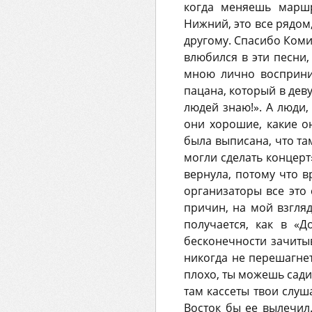
когда меняешь маршр
Нижний, это все рядом,
другому. Спасибо Комит
влюбился в эти песн
мною лично восприним
пацана, который в деву
людей знаю!». А люди,
они хорошие, какие о
была выписана, что там
могли сделать концерт
вернула, потому что в
организаторы все это 
причин, на мой взгляд
получается, как в «
бесконечности зачитыв
никогда не перешагнет
плохо, ты можешь садить
там кассеты твои слуша
Восток бы ее вылечил.