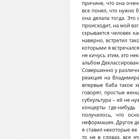
причине, что она очень
все понял, что нужно б
она делала тогда. Это
происходит, на мой вз
скрывается человек ка
наверно, встретил так
которыми я встречался
не кичусь этим, это нек
альбом Деклассированн
Совершенно у различны
реакция на Владимира
впервые баба такое х
говорят, простые женщ
субкультура – ей не н
концерты где-нибудь 
получилось, что ос
неформашек. Другое де
я ставил некоторые ее
то не в словах, все э