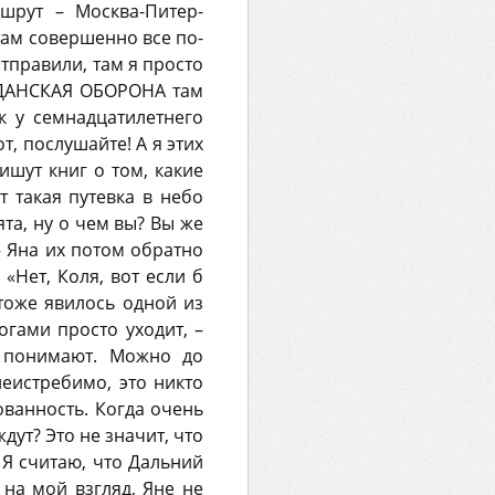
шрут – Москва-Питер-
 там совершенно все по-
отправили, там я просто
ЖДАНСКАЯ ОБОРОНА там
к у семнадцатилетнего
т, послушайте! А я этих
ишут книг о том, какие
 такая путевка в небо
ята, ну о чем вы? Вы же
– Яна их потом обратно
«Нет, Коля, вот если б
 тоже явилось одной из
огами просто уходит, –
я понимают. Можно до
неистребимо, это никто
ованность. Когда очень
ждут? Это не значит, что
. Я считаю, что Дальний
 на мой взгляд, Яне не