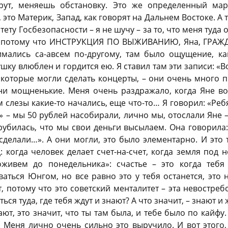
ут, меняешь обстановку. Это же определенный мар
 это Материк, Запад, как говорят на Дальнем Востоке. А
ету Госбезопасности – я не шучу – за то, что меня туда 
и, потому что ИНСТРУКЦИЯ ПО ВЫЖИВАНИЮ, Яна, ГРА
ались са-авсем по-другому, там было ощущение, ка
шку влюблен и гордится ею. Я ставил там эти записи: «Во
 которые могли сделать концерты, – они очень много п
ни мощненькие. Меня очень раздражало, когда Яне вот
 слезы какие-то начались, еще что-то… Я говорил: «Реб
» – мы 50 рублей насобирали, лично мы, отослали Яне 
рубилась, что мы свои деньги высылаем. Она говорила: 
сделали…». А они могли, это было элементарно. И это
: когда человек делает счет-на-счет, когда земля под н
Доживем до понедельника»: счастье – это когда теб
аться Юнгом, но все равно это у тебя останется, это 
, потому что это советский менталитет – эта невостреб
ся туда, где тебя ждут и знают? А что значит, – знают и 
ют, это значит, что ты там была, и тебе было по кайфу
 Меня лично очень сильно это выручило. И вот этого,