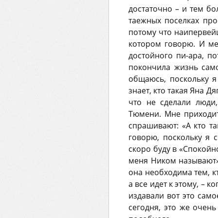
достаточно – и тем бо
таежных поселках про
потому что наипервейш
котором говорю. И ме
достойного пи-ара, по
покончила жизнь само
общаюсь, поскольку я
знает, кто такая Яна Дя
что не сделали люди
Тюмени. Мне приходитс
спрашивают: «А кто та
говорю, поскольку я 
скоро буду в «Спокойн
меня Ником называют» 
она необходима тем, кт
а все идет к этому, – 
издавали вот это само
сегодня, это же очень