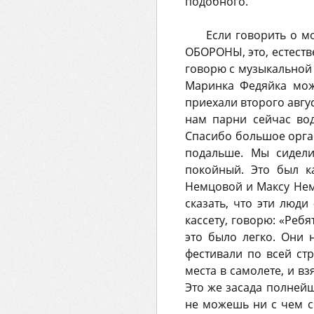
подобного.
Если говорить о м
ОБОРОНЫ, это, естеств
говорю с музыкальной с
Маринка Федяйка мож
приехали второго авгус
нам парни сейчас вод
Спасибо большое органи
подальше. Мы сидели
покойный. Это был ка
Немцовой и Максу Нем
сказать, что эти люди
кассету, говорю: «Ребя
это было легко. Они 
фестивали по всей стр
места в самолете, и в
Это же засада полнейш
не можешь ни с чем ср