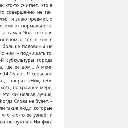
 кто-то считает, что в
то совершенно не так,
жил, я знаю предмет, о
не имеют нормального,
 та самая Яна, которая
новном о тех, с кем я
и, больше половины не
 с ним, – подчищать то,
й субкультуры города
ла, где ее дом… А меня
 14-15 лет. Я серьезно
, говорят: «Ник, тебя
хоть, по крайней мере,
 это как нельзя лучше,
Когда Слова не будет, –
ыли такие люди, которые
что кто-то ее узнаёт и
ава не нужна!» Ни фига