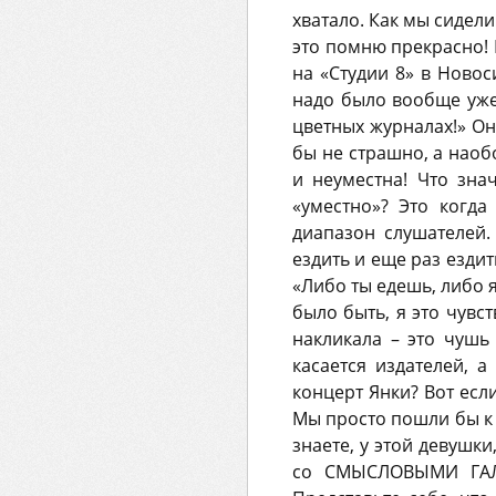
хватало. Как мы сидели
это помню прекрасно!
на «Студии 8» в Новос
надо было вообще уже…
цветных журналах!» Она
бы не страшно, а наоб
и неуместна! Что знач
«уместно»? Это когда
диапазон слушателей. 
ездить и еще раз ездит
«Либо ты едешь, либо я
было быть, я это чувст
накликала – это чушь
касается издателей, 
концерт Янки? Вот есл
Мы просто пошли бы к 
знаете, у этой девушки
со СМЫСЛОВЫМИ ГАЛЛ