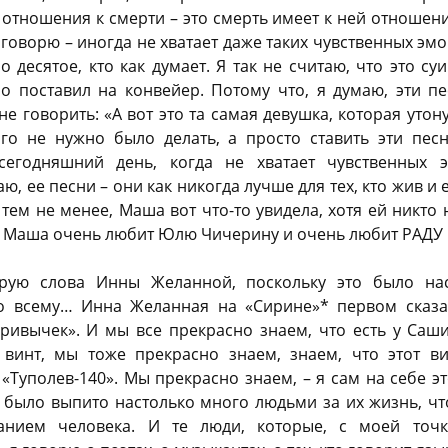
отношения к смерти – это смерть имеет к ней отношение
 говорю – иногда не хватает даже таких чувственных эм
о десятое, кто как думает. Я так не считаю, что это су
ло поставил на конвейер. Потому что, я думаю, эти п
не говорить: «А вот это та самая девушка, которая утон
ого не нужно было делать, а просто ставить эти песн
сегодняшний день, когда не хватает чувственных 
аю, ее песни – они как никогда лучше для тех, кто жив и 
тем не менее, Маша вот что-то увидела, хотя ей никто 
е Маша очень любит Юлю Чичерину и очень любит РАД
рую слова Инны Желанной, поскольку это было на
о всему… Инна Желанная на «Сирине»* первом сказа
ривычек». И мы все прекрасно знаем, что есть у Саш
а винт, мы тоже прекрасно знаем, знаем, что этот в
«Туполев-140». Мы прекрасно знаем, – я сам на себе эт
и было выпито настолько много людьми за их жизнь, чт
анием человека. И те люди, которые, с моей точ