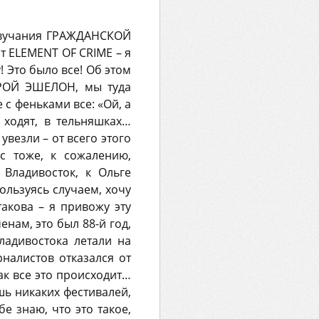
 звучания ГРАЖДАНСКОЙ
т ELEMENT OF CRIME – я
! Это было все! Об этом
ОРОЙ ЭШЕЛОН, мы туда
 с феньками все: «Ой, а
 ходят, в тельняшках…
увезли – от всего этого
с тоже, к сожалению,
 Владивосток, к Ольге
льзуясь случаем, хочу
такова – я привожу эту
енам, это был 88-й год,
ладивостока летали на
рналистов отказался от
ак все это происходит…
шь никаких фестивалей,
е знаю, что это такое,