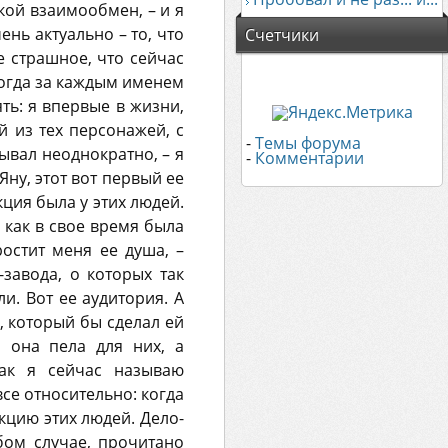
акой взаимообмен, – и я
ень актуально – то, что
Счетчики
е страшное, что сейчас
Когда за каждым именем
ть: я впервые в жизни,
й из тех персонажей, с
-
Темы форума
ывал неоднократно, – я
-
Комментарии
Яну, этот вот первый ее
ция была у этих людей.
 как в свое время была
остит меня ее душа, –
завода, о которых так
и. Вот ее аудитория. А
, который бы сделал ей
о она пела для них, а
ак я сейчас называю
се относительно: когда
кцию этих людей. Дело-
юбом случае, прочитано