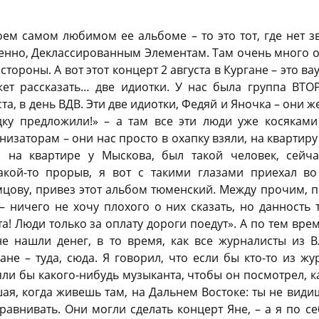
оем самом любимом ее альбоме – то это тот, где нет
енно, Деклассированным Элементам. Там очень много о
тороны. А вот этот концерт 2 августа в Кургане – это вау
ет рассказать… две идиотки. У нас была группа ВТ
та, в день ВДВ. Эти две идиотки, Федяй и Яночка – они же
ку предложили!» – а там все эти люди уже косяками
заторам – они нас просто в охапку взяли, на квартиру 
 на квартире у Мыскова, был такой человек, сейча
кой-то прорыв, я вот с такими глазами приехал во
цову, привез этот альбом тюменский. Между прочим, по
 – ничего не хочу плохого о них сказать, но данность 
та! Люди только за оплату дороги поедут». А по тем врем
не нашли денег, в то время, как все журналисты из В
ане – туда, сюда. Я говорил, что если бы кто-то из жу
зяли бы какого-нибудь музыканта, чтобы он посмотрел, к
ая, когда живешь там, на Дальнем Востоке: ты не види
авнивать. Они могли сделать концерт Яне, – а я по себ