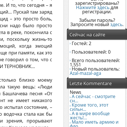
зарегистрированы?
. И то, что сегодня – я
Нажмите здесь
для
регистрации.
оций… Пускай там заряд
ицид – это просто боль,
Забыли пароль?
Запросите новый
здесь
.
есни надо было просто
ула в реке, покончила с
Сейчас на сайте
и, поскольку жизнь-то
Гостей: 2
эмоций, когда эмоций
Пользователей: 0
еще при памяти, как это
не говорил о том, что с
Всего пользователей:
1,551
У И ТЕРНОВНИК…
Новый пользователь:
Azal-mazal-aga
столько близко моему
Letzte Kommentare
ла такую вещь: «Люди
News
и Башлачева песня «От
А сейчас - смотрите
инт не имеет никакого
сн...
Кроме того, этот
о испытал состояние, –
сильн...
А в мире вообще
о водочка стала как бы
жесть!...
ки зрения, прорывают
Мало иметь армию и
фло...