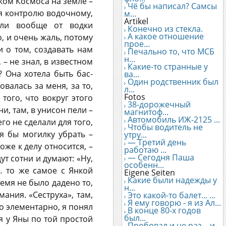
ыком Космоса на земле –
Чё бы написал? Самсы
ся контролю водочному,
м...
Artikel
сли вообще от водки
Конечно из стекла.
А какое отношение
о, и очень жаль, потому
прое...
 о том, создавать нам
Печально то, что МСБ
н...
 – не знал, в известном
Какие-то странные у
? Она хотела быть бас-
ва...
Один родственник был
валась за меня, за то,
л...
Fotos
 того, что вокруг этого
38-дорожечный
ни, там, в унисон пели –
магнитоф...
Автомобиль ИЖ-2125 ...
го не сделали для того,
Чтобы водитель не
я бы могилку убрать –
утру...
— Третий день
оже к делу относится, –
работаю ...
— Сегодня Паша
ут сотни и думают: «Ну,
особенн...
»… то же самое с Янкой
Eigene Seiten
Какие были надежды у
ремя не было дадено то,
н...
ания. «Сеструха», там,
Это какой-то балет... ...
Я ему говорю - я из Ал...
то элементарно, я понял
В конце 80-х годов
был...
я у Яны по той простой
Пробовал и не раз... и...