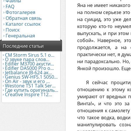
Файлы
Яна не имеет никакого 
FAQ
Фотогалерея
на полном серьезе это
Обратная связь
на суицид, это уже дел
Каталог ссылок
которую кто-то неуме
Поиск
выпускать, и при этом 
Генеральная
собой». Наверное, эт
Последние статьи
продолжается, а на 
практически нет, я дум
CM Storm Sirus 5.1 о...
О звуке пара слов...
ни парадоксально. Но, 
Edifier М3700 акусти...
Edifier DA5000 Pro о...
Янкой произошло. Ещ
Jetbalance JB-624 ак...
Genius SW-HF5.1 5050...
On Air - звук и его ...
Я сейчас процити
Westone TS1 Talk Ser...
отношению к этому к
Где купить оригиналь...
Creative Inspire T12...
умирают от вредных п
Винта!», и что это з
отношения к самолету 
что такое водка, водк
манипулировать созн