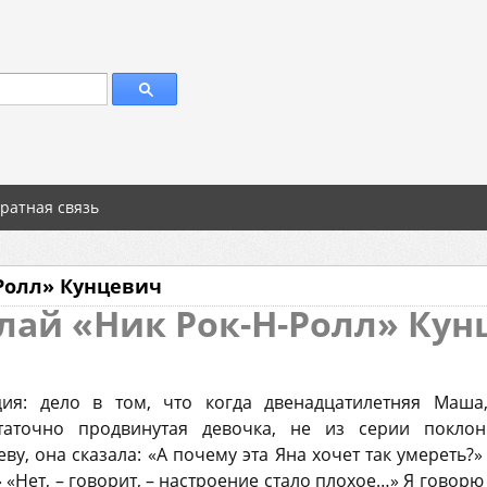
ратная связь
Ролл» Кунцевич
лай «Ник Рок-Н-Ролл» Кун
ция: дело в том, что когда двенадцатилетняя Маш
статочно продвинутая девочка, не из серии покл
у, она сказала: «А почему эта Яна хочет так умереть?»
» «Нет, – говорит, – настроение стало плохое…» Я говорю 