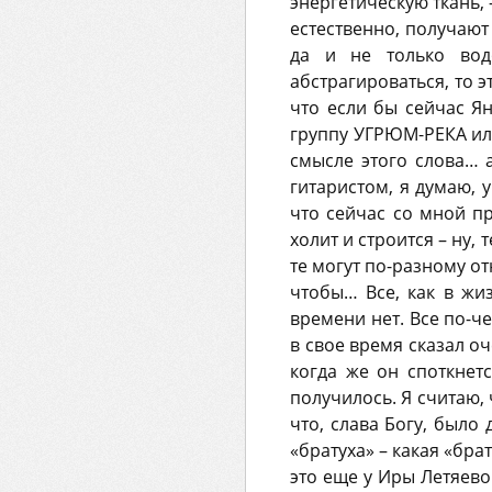
энергетическую ткань, 
естественно, получают
да и не только вод
абстрагироваться, то э
что если бы сейчас Я
группу УГРЮМ-РЕКА или 
смысле этого слова… а
гитаристом, я думаю, 
что сейчас со мной про
холит и строится – ну, 
те могут по-разному от
чтобы… Все, как в жи
времени нет. Все по-че
в свое время сказал оч
когда же он споткнетс
получилось. Я считаю, 
что, слава Богу, было
«братуха» – какая «бра
это еще у Иры Летяево