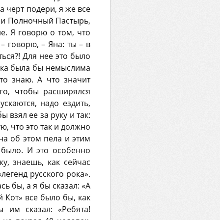
а черт подери, я же все
ли Полночный Пастырь,
е. Я говорю о том, что
 говорю, – Яна: ты – в
ться?! Для нее это было
Янка была бы немыслима
это знаю. А что значит
ого, чтобы расширялся
ускаются, надо ездить,
 взял ее за руку и так:
ю, что это так и должно
она об этом пела и этим
 было. И это особенно
у, знаешь, как сейчас
легенд русского рока».
 бы, а я бы сказал: «А
й Кот» все было бы, как
им сказал: «Ребята!